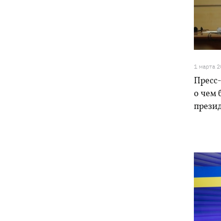
1 марта 
Пресс
о чем
прези