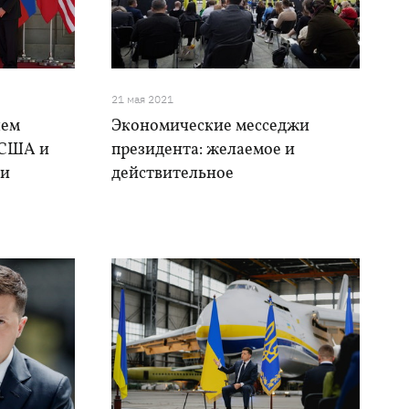
21 мая 2021
чем
Экономические месседжи
 США и
президента: желаемое и
 и
действительное