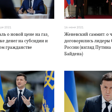
бря 2021
16 июня 2021
ь о новой цене на газ,
Женевский саммит: о 
ке денег на субсидии и
договорились лидеры
ом гражданстве
России (взгляд Путина
Байдена)