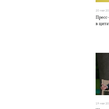
20 мая 2
Пресс
в цита
19 мая 2