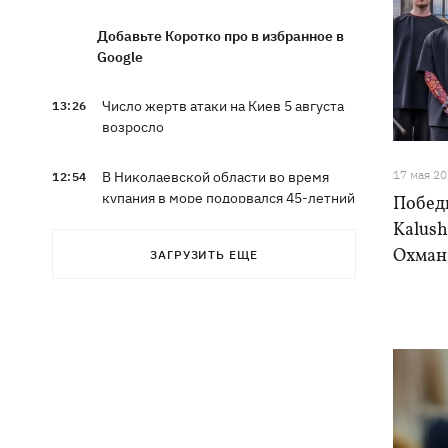
Добавьте Коротко про в избранное в
Google
Число жертв атаки на Киев 5 августа
13:26
возросло
17 мая 2
В Николаевской области во время
12:54
купания в море подорвался 45-летний
Побед
мужчина
Kalush
Охмана
ЗАГРУЗИТЬ ЕЩЕ
Россияне вводят в заблуждение
12:49
собственное руководство - спикер
Объединенных сил опроверг
заявления о Белом Колодце
Наталья Могилевская впервые станет
12:47
тренером взрослого "Голоса"