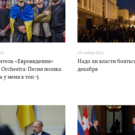
022
29 ноября 2021
итель «Евровидения»
Надо ли власти бояться
 Orchestra: Песня поляка
декабря
 у меня в топ-5