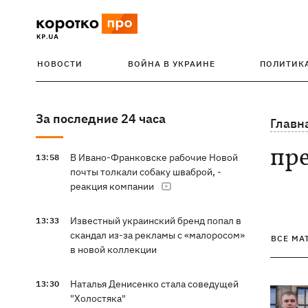
НОВОСТИ
ВОЙНА В УКРАИНЕ
ПОЛИТИК
За последние 24 часа
Главн
пр
В Ивано-Франковске рабочие Новой
13:58
почты толкали собаку шваброй, -
реакция компании
Известный украинский бренд попал в
13:33
скандал из-за рекламы с «малоросом»
ВСЕ МА
в новой коллекции
Наталья Денисенко стала соведущей
13:30
"Холостяка"