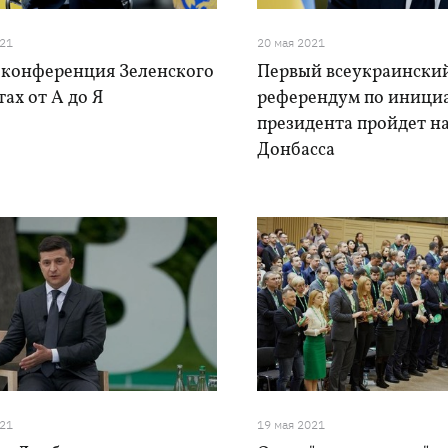
021
20 мая 2021
-конференция Зеленского
Первый всеукраински
тах от А до Я
референдум по иници
президента пройдет н
Донбасса
021
19 мая 2021