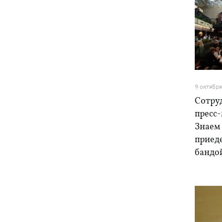
9 октябр
Сотруд
пресс-
Знаем 
приеде
бандо