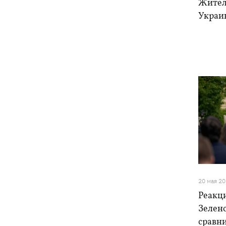
Жител
Украи
20 мая 2
Реакц
Зеленс
сравн