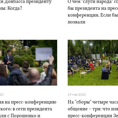
и Донбасса президенту
О чем "слуги народа" 
ны: Когда?
бы президента на прес
конференции. Если бы
позвали
020
19 мая 2020
ия на пресс-конференцию
На "сборы" четыре часа
кого: в сети президента
общение – три: что из
или с Порошенко и
пресс-конференции З