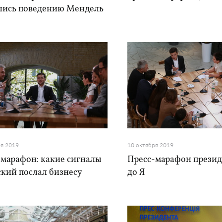
лись поведению Мендель
ря 2019
10 октября 2019
-марафон: какие сигналы
Пресс-марафон презид
ский послал бизнесу
до Я