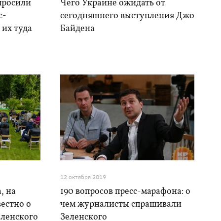
спросили
Чего Украине ожидать от
с-
сегодняшнего выступления Джо
 их туда
Байдена
12 октября 2019
, на
190 вопросов пресс-марафона: о
вестно о
чем журналисты спрашивали
еленского
Зеленского