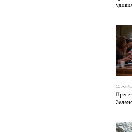
удиви
11 октяб
Пресс
Зелен