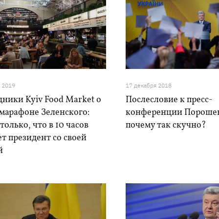
я 2019
17 декабря 2018
ники Kyiv Food Market о
Послесловие к пресс-
марафоне Зеленского:
конференции Пороше
только, что в 10 часов
почему так скучно?
т президент со своей
й