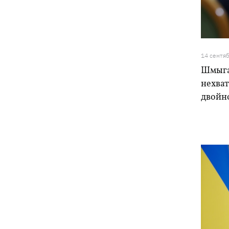
Украина успешно протестировала
12:18
собственную баллистику – эксперт
рассказал, о какой именно ракете
речь
14 сентя
Василий Иванчук первым среди
11:50
Шмыгал
украинцев во времена
Независимости войдет в Зал славы
нехват
шахмат
двойн
В Житомирской области в здании ТЦК
11:10
умер военнообязанный - подробности
от военкомата
Россияне ударили по людям на
10:34
рынке в Сумской области – много
раненых
На горе Петрос молния ударила в двух
09:59
туристов из Киева