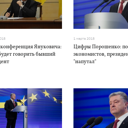
2018
1 марта 2018
-конференция Януковича:
Цифры Порошенко: п
 будет говорить бывший
экономистов, президен
дент
"напутал"