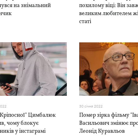
увся на знімальний
похилому віці: Він зав
нчик
великим любителем ж
статі
2022
30 сiчня 2022
"Кріпосної" Цимбалюк
Помер зірка фільму "Ів
в, чому блокує
Васильович змінює пр
ників у інстаграмі
Леонід Куравльов