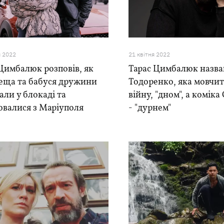
я 2022
21 квiтня 2022
Цимбалюк розповів, як
Тарас Цимбалюк назва
теща та бабуся дружини
Тодоренко, яка мовчит
ли у блокаді та
війну, "дном", а комік
ювалися з Маріуполя
- "дурнем"