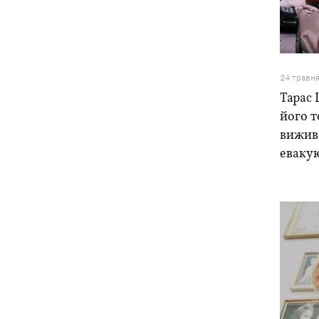
цей день
5 серпня
24 травн
У Грузії відбувся масштабний блекаут
21:43
Тарас 
втретє за два тижні
його 
вижива
Українці Байло та Середа здобули
21:13
першу перемогу України на ЧЄ-2026 зі
еваку
стрибків у воду
Зеленський озвучив три пріоритети
20:46
підготовки України до зими
Українців просять скоротити
20:28
використання електроенергії –
інакше можливі відключення