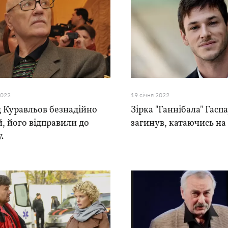
2022
19 сiчня 2022
 Куравльов безнадійно
Зірка "Ганнібала" Гасп
, його відправили до
загинув, катаючись на
.