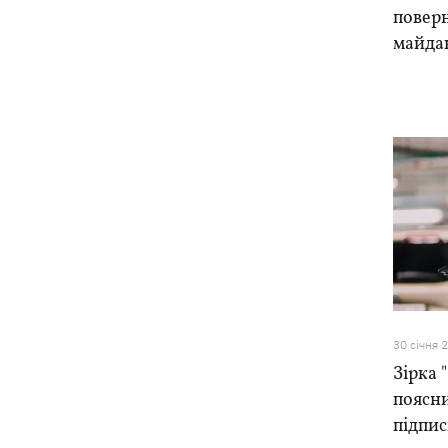
поверн
майда
30 сiчня 
Зірка 
поясни
підпис