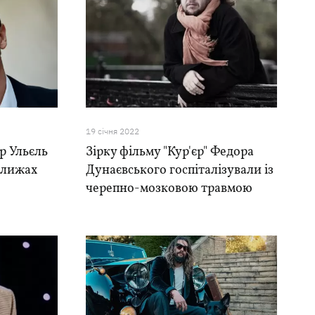
19 сiчня 2022
ар Ульєль
Зірку фільму "Кур'єр" Федора
 лижах
Дунаєвського госпіталізували із
черепно-мозковою травмою