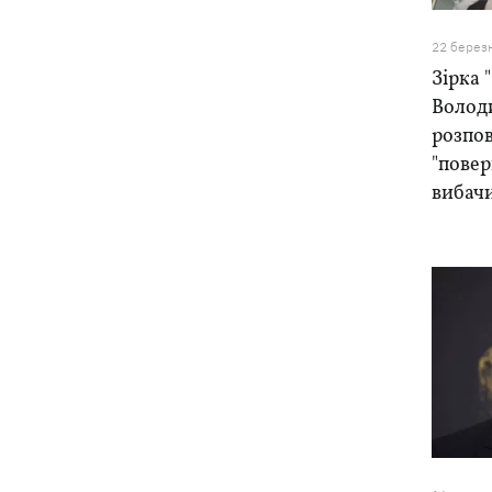
22 берез
Зірка 
Волод
розпов
"повер
вибачи