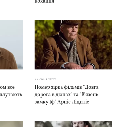
кохання
22 сiчня 2022
ом все
Помер зірка фільмів "Довга
і плутають
дорога в дюнах" та "В'язень
замку Іф" Арніс Ліцитіс