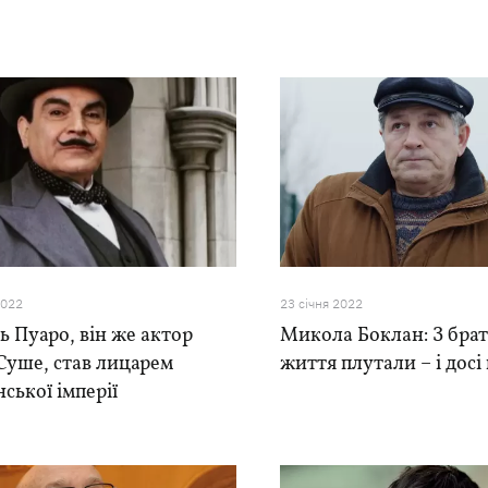
2022
23 сiчня 2022
 Пуаро, він же актор
Микола Боклан: З брат
Суше, став лицарем
життя плутали – і дос
ської імперії