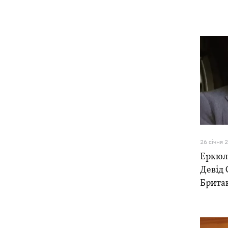
26 сiчня 
Еркюль
Девід 
Британ