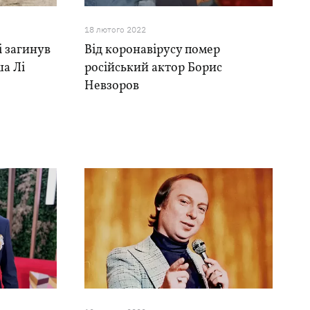
18 лютого 2022
і загинув
Від коронавірусу помер
ша Лі
російський актор Борис
Невзоров