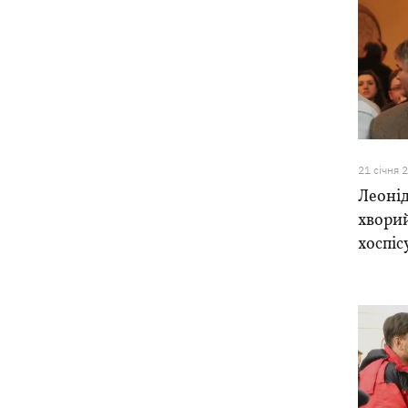
21 сiчня 
Леонід
хворий
хоспісу