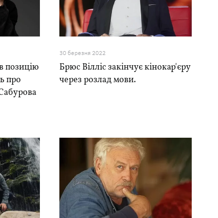
30 березня 2022
в позицію
Брюс Вілліс закінчує кінокар'єру
ь про
через розлад мови.
а Сабурова