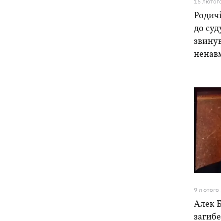
16 лютог
Родич
до суд
звину
ненав
9 лютого
Алек Б
загибе