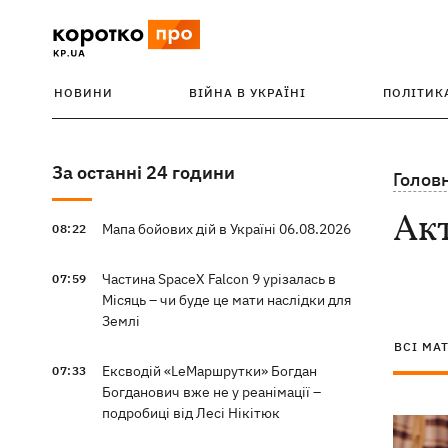
НОВИНИ
ВІЙНА В УКРАЇНІ
ПОЛІТИК
За останні 24 години
Голов
Ак
Мапа бойових дій в Україні 06.08.2026
08:22
Частина SpaceX Falcon 9 урізалась в
07:59
Місяць – чи буде це мати наслідки для
Землі
ВСІ МА
Ексводій «LeМаршрутки» Богдан
07:33
Богданович вже не у реанімації –
подробиці від Лесі Нікітюк