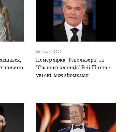
26 травня 2022
зізнався,
Помер зірка "Револьвера" та
ля новини
"Славних хлопців" Рей Ліотта -
уві сні, між зйомками