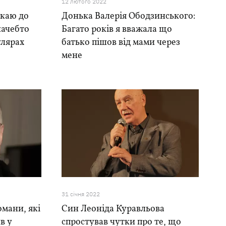
12 лютого 2022
икаю до
Донька Валерія Ободзинського:
начебто
Багато років я вважала що
кулярах
батько пішов від мами через
мене
31 сiчня 2022
омани, які
Син Леоніда Куравльова
в у
спростував чутки про те, що