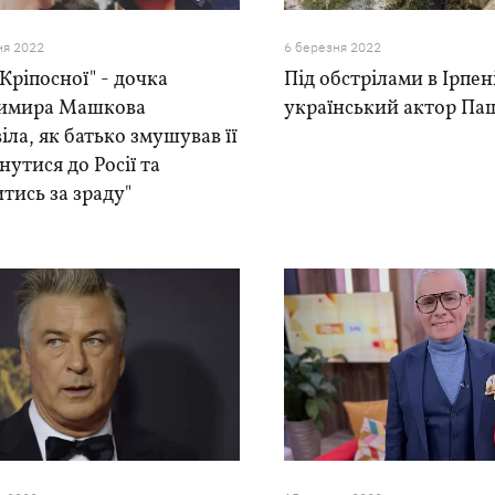
ня 2022
6 березня 2022
"Кріпосної" - дочка
Під обстрілами в Ірпен
имира Машкова
український актор Па
іла, як батько змушував її
нутися до Росії та
тись за зраду"