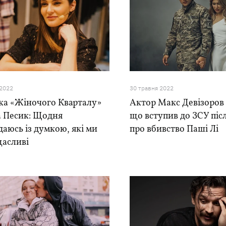
 2022
30 травня 2022
ка «Жіночого Кварталу»
Актор Макс Девізоров 
а Песик: Щодня
що вступив до ЗСУ піс
аюсь із думкою, які ми
про вбивство Паші Лі
щасливі