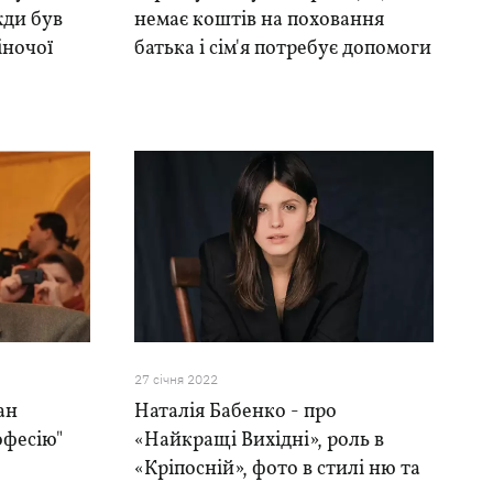
жди був
немає коштів на поховання
іночої
батька і сім'я потребує допомоги
27 сiчня 2022
ан
Наталія Бабенко - про
офесію"
«Найкращі Вихідні», роль в
«Кріпосній», фото в стилі ню та