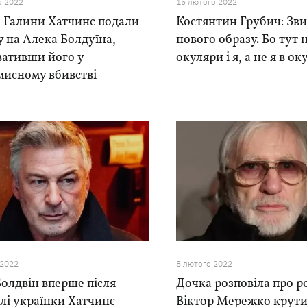
о 2022
15 лютого 2022
і Галини Хатчинс подали
Костянтин Грубич: Зв
у на Алека Болдуїна,
нового образу. Бо тут 
вативши його у
окуляри і я, а не я в о
мисному вбивстві
 2022
8 лютого 2022
олдвін вперше після
Дочка розповіла про р
лі українки Хатчинс
Віктор Мережко крути