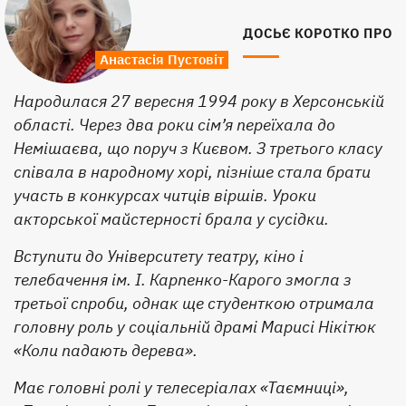
ДОСЬЄ КОРОТКО ПРО
Анастасія Пустовіт
Народилася 27 вересня 1994 року в Херсонській
області. Через два роки сім’я переїхала до
Немішаєва, що поруч з Києвом. З третього класу
співала в народному хорі, пізніше стала брати
участь в конкурсах читців віршів. Уроки
акторської майстерності брала у сусідки.
Вступити до Університету театру, кіно і
телебачення ім. І. Карпенко-Карого змогла з
третьої спроби, однак ще студенткою отримала
головну роль у соціальній драмі Марисі Нікітюк
«Коли падають дерева».
Має головні ролі у телесеріалах «Таємниці»,