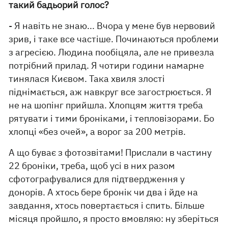
такий бадьорий голос?
- Я навіть не знаю... Вчора у мене був нервовий
зрив, і таке все частіше. Починаються проблеми
з агресією. Людина пообіцяла, але не привезла
потрібний прилад. Я чотири години намарне
тинялася Києвом. Така хвиля злості
піднімається, аж навкруг все загострюється. Я
не на шопінг прийшла. Хлопцям життя треба
рятувати і тими броніками, і тепловізорами. Бо
хлопці «без очей», а ворог за 200 метрів.
А що буває з фотозвітами! Прислали в частину
22 броніки, треба, щоб усі в них разом
сфотографувалися для підтвердження у
донорів. А хтось бере бронік чи два і йде на
завдання, хтось повертається і спить. Більше
місяця пройшло, я просто вмовляю: ну зберіться