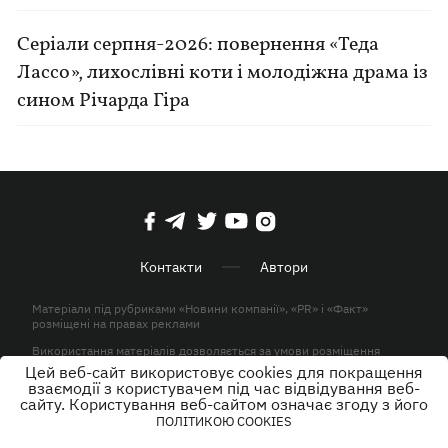
Серіали серпня-2026: повернення «Теда
Лассо», лихослівні коти і молодіжна драма із
сином Річарда Гіра
Контакти
Автори
Матеріали під рубриками «Новини компанії», «PR» і «Факт»
розміщені на правах реклами
Використання матеріалів дозволяється за умови розміщення
активного гіперпосилання на KP.UA в першому абзаці.
Цей веб-сайт використовує cookies для покращення
взаємодії з користувачем під час відвідування веб-
© ТОВ «ЮЛАВ МЕДІА» 2026. Всі права захищені.
сайту. Користування веб-сайтом означає згоду з його
ПОЛІТИКОЮ COOKIES
Дизайн