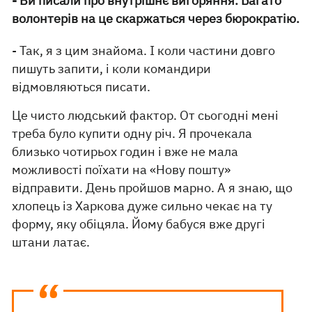
- Ви писали про внутрішнє вигоряння. Багато
волонтерів на це скаржаться через бюрократію.
- Так, я з цим знайома. І коли частини довго
пишуть запити, і коли командири
відмовляються писати.
Це чисто людський фактор. От сьогодні мені
треба було купити одну річ. Я прочекала
близько чотирьох годин і вже не мала
можливості поїхати на «Нову пошту»
відправити. День пройшов марно. А я знаю, що
хлопець із Харкова дуже сильно чекає на ту
форму, яку обіцяла. Йому бабуся вже другі
штани латає.