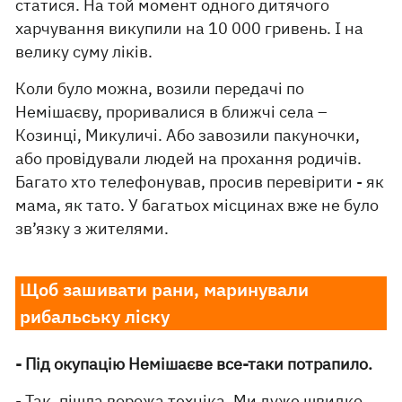
статися. На той момент одного дитячого
харчування викупили на 10 000 гривень. І на
велику суму ліків.
Коли було можна, возили передачі по
Немішаєву, проривалися в ближчі села –
Козинці, Микуличі. Або завозили пакуночки,
або провідували людей на прохання родичів.
Багато хто телефонував, просив перевірити - як
мама, як тато. У багатьох місцинах вже не було
зв’язку з жителями.
Щоб зашивати рани, маринували
рибальську ліску
- Під окупацію Немішаєве все-таки потрапило.
- Так, пішла ворожа техніка. Ми дуже швидко