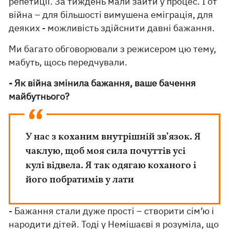
репетиції. За тиждень мали зайти у процес. І от
війна – для більшості вимушена еміграція, для
деяких - можливість здійснити давні бажання.
Ми багато обговорювали з режисером цю тему,
мабуть, щось передчували.
- Як війна змінила бажання, ваше бачення
майбутнього?
У нас з коханим внутрішній зв’язок. Я
чаклую, щоб моя сила почуттів усі
кулі відвела. Я так одягаю коханого і
його побратимів у лати
- Бажання стали дуже прості – створити сім’ю і
народити дітей. Тоді у Немішаєві я розуміла, що