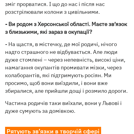
зміг прорватися. І що до нас і після нас
розстрілювали колони з цивільними.
- Ви родом з Херсонської області. Маєте зв’язок
з близькими, які зараз в окупації?
- На щастя, в містечку, де мої родичі, нічого
надто страшного не відбувається. Але люди
дуже стомлені – через непевність, високі ціни,
намагання окупантів промивати мізки, через
колаборантів, які підтримують росіян. Ми
просимо, щоб вони виїздили, і вони вже
збиралися, але прийшли дощі і розмило дороги.
Частина родичів таки виїхали, вони у Львові і
дуже сумують за домівкою.
Рятують зв’язки в творчій сфері