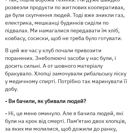
розвезли продукти по житлових кооперативах,
де були скупчення людей. Тоді вже зникли газ,
електрика, мешканці будинків сиділи по
підвалах. Ми намагалися передавати їм хліб,
ковбасу, сосиски, щоб не треба було готувати.
В цей же час у клуб почали привозити
поранених. Знеболюючі засоби у нас були, і
досить сильні. А от шовного матеріалу
бракувало. Хлопці замочували рибальську ліску
у медичному спирті. Потрібно так маринувати її
добу.
- Ви бачили, як убивали людей?
- Ні, це мене оминуло. Але я бачила людей, які
були на крок від смерті. Пам’ятаю двох хлопців,
за яких ми молилися, щоб дожили до ранку,