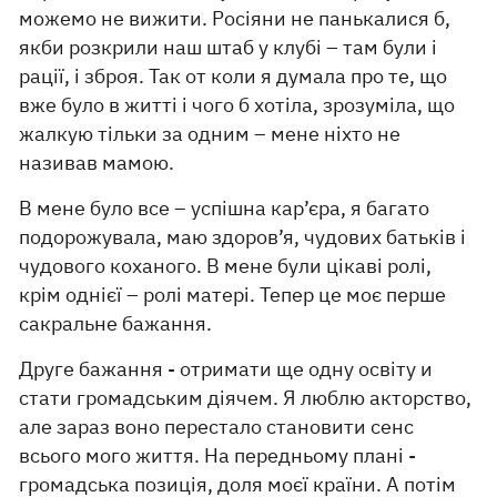
можемо не вижити. Росіяни не панькалися б,
якби розкрили наш штаб у клубі – там були і
рації, і зброя. Так от коли я думала про те, що
вже було в житті і чого б хотіла, зрозуміла, що
жалкую тільки за одним – мене ніхто не
називав мамою.
В мене було все – успішна кар’єра, я багато
подорожувала, маю здоров’я, чудових батьків і
чудового коханого. В мене були цікаві ролі,
крім однієї – ролі матері. Тепер це моє перше
сакральне бажання.
Друге бажання - отримати ще одну освіту и
стати громадським діячем. Я люблю акторство,
але зараз воно перестало становити сенс
всього мого життя. На передньому плані -
громадська позиція, доля моєї країни. А потім