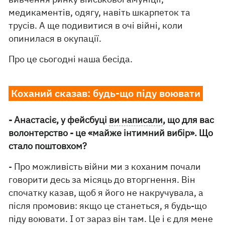
медикаментів, одягу, навіть шкарпеток та
трусів. А ще подивитися в очі війні, коли
опинилася в окупації.
Про це сьогодні наша бесіда.
Коханий сказав: будь-що піду воювати
- Анастасіє, у фейсбуці
ви написали
, що для вас
волонтерство - це «майже інтимний вибір». Що
стало поштовхом?
- Про можливість війни ми з коханим почали
говорити десь за місяць до вторгнення. Він
спочатку казав, щоб я його не накручувала, а
після промовив: якщо це станеться, я будь-що
піду воювати. І от зараз він там. Це і є для мене