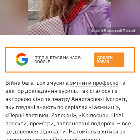
Фото: ФБ Анастасіі Пустовіт
ПІДПИШІТЬСЯ НА НАС В
ДОДАТИ
GOOGLE
ЗАРАЗ
Війна багатьох змусила
змінити професію
та
вектор докладання зусиль. Так сталося і з
акторкою кіно та театру Анастасією Пустовіт,
яку глядачі знають по серіалах «Таємниці»,
«Перші ластівки. Zалежні», «Кріпосна». Нові
проєкти, прем’єри, заплановані подорожі – все
це довелося відкласти. Натомість взятися за
вивчення ринку військової амуніції,