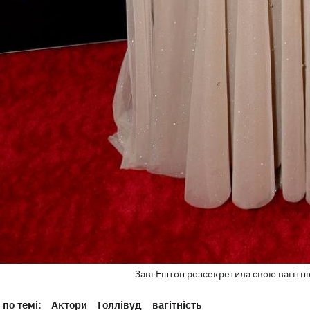
Заві Ештон розсекретила свою вагітні
по темі:
Актори
Голлівуд
вагітність