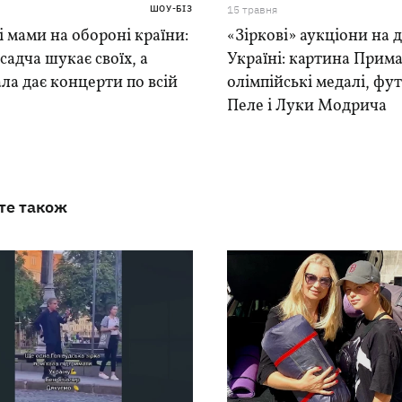
ШОУ-БІЗ
15 травня
і мами на обороні країни:
«Зіркові» аукціони на 
садча шукає своїх, а
Україні: картина Прим
а дає концерти по всій
олімпійські медалі, фу
Пеле і Луки Модрича
те також