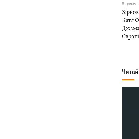
8 травня
Зірков
Катя О
Джамал
Європі
Читай