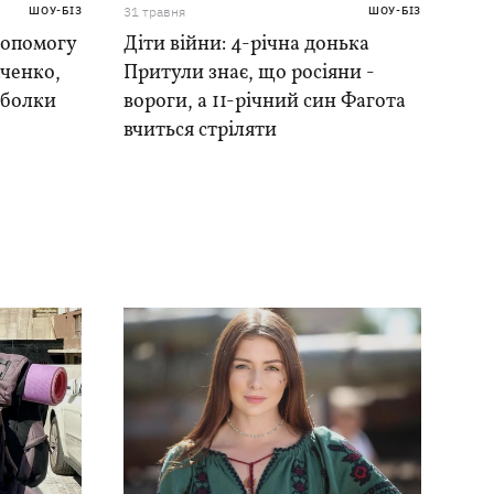
ШОУ-БІЗ
31 травня
ШОУ-БІЗ
допомогу
Діти війни: 4-річна донька
аченко,
Притули знає, що росіяни -
тболки
вороги, а 11-річний син Фагота
вчиться стріляти