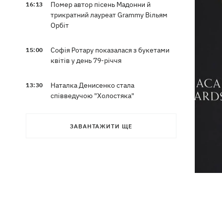
Помер автор пісень Мадонни й
16:13
трикратний лауреат Grammy Вільям
Орбіт
Софія Ротару показалася з букетами
15:00
квітів у день 79-річчя
Наталка Денисенко стала
13:30
співведучою "Холостяка"
Наталя Могилевська вперше стане
12:47
ЗАВАНТАЖИТИ ЩЕ
тренеркою дорослого "Голосу"