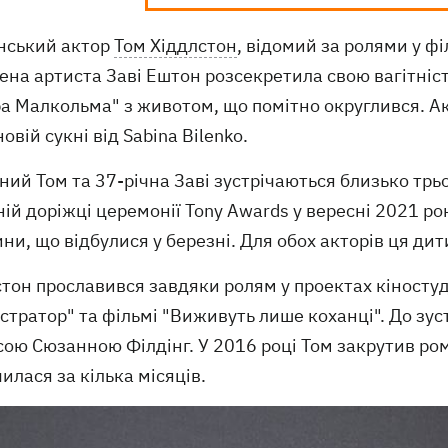
нський актор
Том Хіддлстон
, відомий за ролями у філ
на артиста Заві Ештон розсекретила свою вагітніст
а Малкольма" з животом, що помітно округлився. Ак
вій сукні від Sabina Bilenko.
ний Том та 37-річна Заві зустрічаються близько трь
ій доріжці церемонії Tony Awards у вересні 2021 рок
ни, що відбулися у березні. Для обох акторів ця ди
тон прославився завдяки ролям у проектах кіностудії
стратор" та фільмі "Виживуть лише коханці". До зустр
ою Сюзанною Філдінг. У 2016 році Том закрутив ром
илася за кілька місяців.