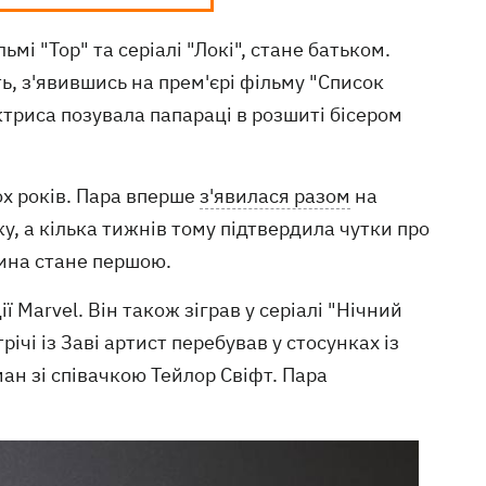
ьмі "Тор" та серіалі "Локі", стане батьком.
ь, з'явившись на прем'єрі фільму "Список
триса позувала папараці в розшиті бісером
ох років. Пара вперше
з'явилася разом
на
у, а кілька тижнів тому підтвердила чутки про
тина стане першою.
 Marvel. Він також зіграв у серіалі "Нічний
ічі із Заві артист перебував у стосунках із
ан зі співачкою Тейлор Свіфт. Пара