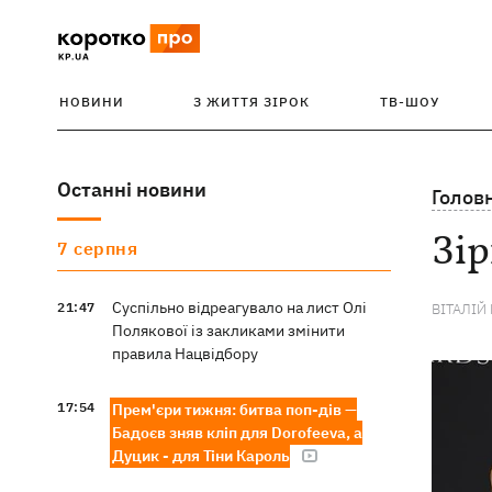
НОВИНИ
З ЖИТТЯ ЗІРОК
ТВ-ШОУ
Останні новини
Голов
Зір
7 серпня
Суспільно відреагувало на лист Олі
21:47
ВІТАЛІЙ
Полякової із закликами змінити
правила Нацвідбору
17:54
Прем'єри тижня: битва поп-дів —
Бадоєв зняв кліп для Dorofeeva, а
Дуцик - для Тіни Кароль