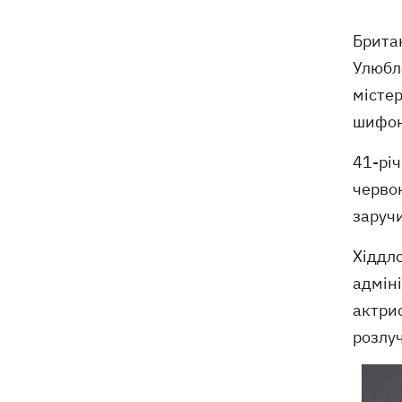
Брита
Улюбле
містер
шифоно
41-річ
червон
заручи
Хіддлс
адміні
актрис
розлуч