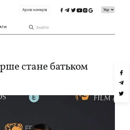
Архів номерів
АТИ
Знайти
ерше стане батьком