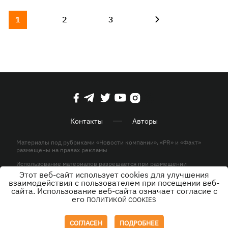
1
2
3
Контакты
Авторы
Материалы под рубриками «Новости компании», «PR» и «Факт»
размещены на правах рекламы
Использование материалов разрешается при размещении
активной гиперссылки на KP.UA в первом абзаце.
Этот веб-сайт использует cookies для улучшения
взаимодействия с пользователем при посещении веб-
© ООО «ЮЛАВ МЕДИА»,2026. Все права защищены.
сайта. Использование веб-сайта означает согласие с
его
ПОЛИТИКОЙ COOKIES
Дизайн
СОГЛАСЕН
ПОДРОБНЕЕ