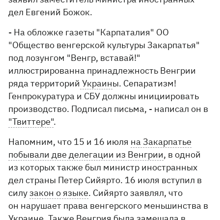
дел Евгений Божок.
- На обложке газеты "Карпаталия" ОО
"Общество венгерской культуры Закарпатья"
под лозунгом "Венгр, вставай!"
иллюстрированна принадлежность Венгрии
ряда территорий
Украин
ы. Сепаратизм!
Генпрокуратура и СБУ должны инициировать
производство. Подписал письма, - написал он в
"Твиттере"
.
Напомним, что 15 и 16 июля
на Закарпатье
побывали две делегации из Венгрии
, в одной
из которых также был министр иностранных
дел страны Петер Сийярто. 16 июля вступил в
силу
закон о языке
. Сийярто заявлял, что
он нарушает права венгерского меньшинства в
Украине. Также
Венгрия была замешала в