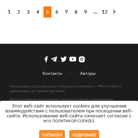
1
2
3
4
5
6
7
8
9
...
12
Контакты
Авторы
Материалы под рубриками «Новости компании», «PR» и «Факт»
размещены на правах рекламы
Использование материалов разрешается при размещении
активной гиперссылки на KP.UA в первом абзаце.
Этот веб-сайт использует cookies для улучшения
взаимодействия с пользователем при посещении веб-
© ООО «ЮЛАВ МЕДИА»,2026. Все права защищены.
сайта. Использование веб-сайта означает согласие с
его
ПОЛИТИКОЙ COOKIES
Дизайн
СОГЛАСЕН
ПОДРОБНЕЕ