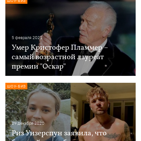
ШОУ-БИЗ
5 февраля 2021
Умер Кристофер Пламмер –
самый возрастной лауреат
премии "Оскар"
ШОУ-БИЗ
29 декабря 2020
Риз Уизерспун заявила, что