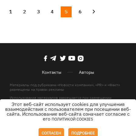
1
2
3
4
5
6
Контакты
Авторы
Материалы под рубриками «Новости компании», «PR» и «Факт»
размещены на правах рекламы
Использование материалов разрешается при размещении
активной гиперссылки на KP.UA в первом абзаце.
Этот веб-сайт использует cookies для улучшения
взаимодействия с пользователем при посещении веб-
© ООО «ЮЛАВ МЕДИА»,2026. Все права защищены.
сайта. Использование веб-сайта означает согласие с
его
ПОЛИТИКОЙ COOKIES
Дизайн
СОГЛАСЕН
ПОДРОБНЕЕ