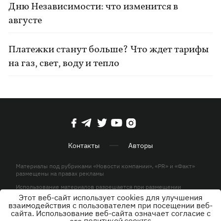
Дню Независимости: что изменится в
августе
Платежки станут больше? Что ждет тарифы
на газ, свет, воду и тепло
Контакты
Авторы
Материалы под рубриками «Новости компании», «PR» и «Факт»
размещены на правах рекламы
Использование материалов разрешается при размещении
активной гиперссылки на KP.UA в первом абзаце.
Этот веб-сайт использует cookies для улучшения
взаимодействия с пользователем при посещении веб-
© ООО «ЮЛАВ МЕДИА»,2026. Все права защищены.
сайта. Использование веб-сайта означает согласие с