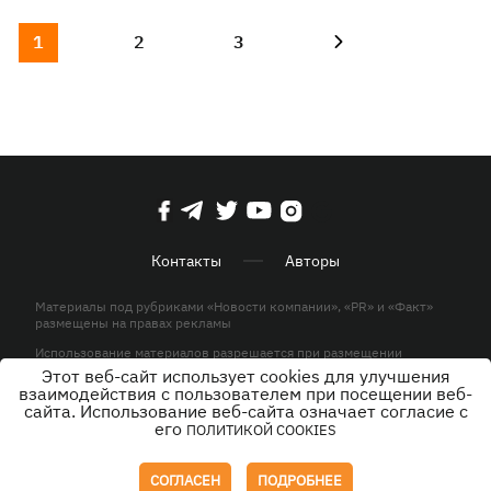
1
2
3
Контакты
Авторы
Материалы под рубриками «Новости компании», «PR» и «Факт»
размещены на правах рекламы
Использование материалов разрешается при размещении
активной гиперссылки на KP.UA в первом абзаце.
Этот веб-сайт использует cookies для улучшения
взаимодействия с пользователем при посещении веб-
© ООО «ЮЛАВ МЕДИА»,2026. Все права защищены.
сайта. Использование веб-сайта означает согласие с
его
ПОЛИТИКОЙ COOKIES
Дизайн
СОГЛАСЕН
ПОДРОБНЕЕ