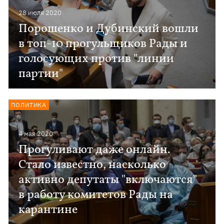
28 июля 2020
Порошенко и Дубинский вошли
в топ-10 прогульщиков Рады и
голосующих против "линии
партии"
ПОЛИТИКА
4 мая 2020
Прогуливают даже онлайн.
Стало известно, насколько
активно депутаты "включаются"
в работу комитетов Рады на
карантине