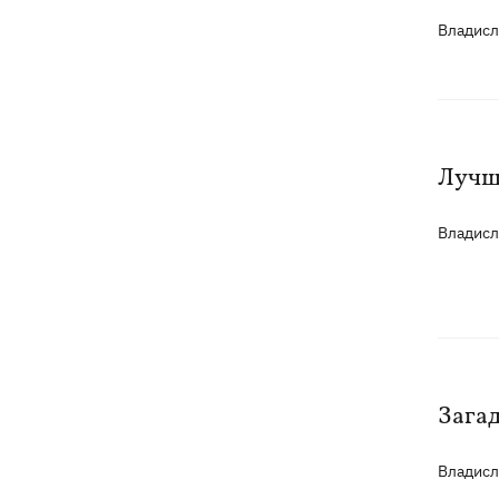
Владис
Лучш
Владис
Зага
Владис