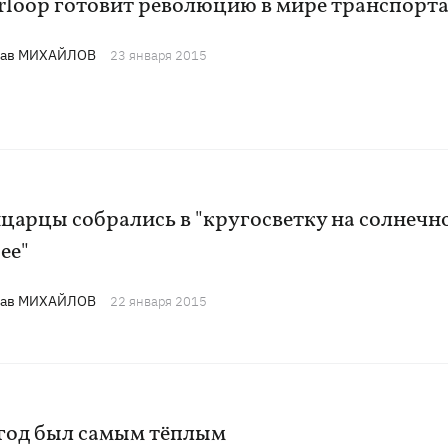
rloop готовит революцию в мире транспорт
лав МИХАЙЛОВ
23 января 2015
царцы собрались в "кругосветку на солнечн
ее"
лав МИХАЙЛОВ
22 января 2015
 год был самым тёплым