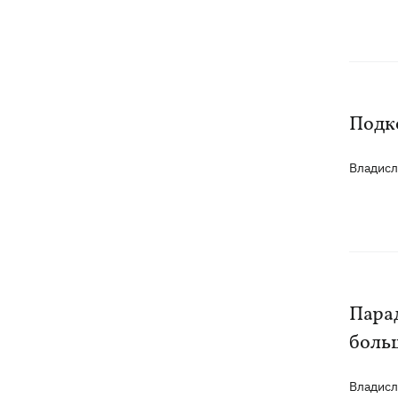
Подк
Владис
Парад
боль
Владис