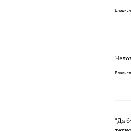
Владис
Челов
Владис
"Да 
техн