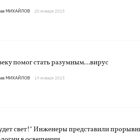
лав МИХАЙЛОВ
20 января 2015
еку помог стать разумным...вирус
лав МИХАЙЛОВ
19 января 2015
будет свет!" Инженеры представили прорывн
ологии в освещении