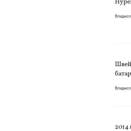
Нype
Владис
Швей
батар
Владис
2014