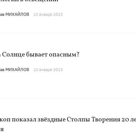
лав МИХАЙЛОВ
15 января 2015
а Солнце бывает опасным?
лав МИХАЙЛОВ
10 января 2015
коп показал звёздные Столпы Творения 20 л
тя