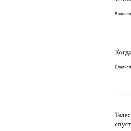
Владис
Когд
Владис
Телес
спус