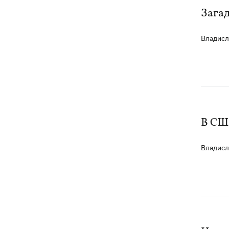
Загад
На Буковине задержали мужчину,
14:36
который 11 дней скрывался в лесу
Владис
после того, как ранил полицейских
В Киевской области вспыхнул пожар в
14:09
приюте для животных «Сириус» -
погибли 8 собак
Россияне убили своими дронами
13:01
В СШ
директора киевской школы, ее мужа
и внука
Владис
13:00
Квас, переживший князей, бочки и
кока-колу тоже переживет: почему
украинцы до сих пор любят этот
напиток