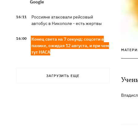
Google
Россияне атаковали рейсовый
16:11
автобус в Никополе - есть жертвы
16:00
Конец света на 7 секунд: соцсети в
панике, ожидая 12 августа, и при чем
МАТЕРИ
тут НАСА
В США заверили, что Киев согласился
15:51
не нападать на нероссийские танкеры
ЗАГРУЗИТЬ ЕЩЕ
в Черном море
Учен
США будут ежемесячно поставлять
15:28
Владис
Украине ракеты для Patriot, -
Зеленский
В Польше опровергли заявления о
15:08
депортации украинцев призывного
возраста — "это популизм"