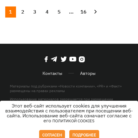
1
2
3
4
5
...
16
Контакты
Авторы
Материалы под рубриками «Новости компании», «PR» и «Факт»
размещены на правах рекламы
Использование материалов разрешается при размещении
активной гиперссылки на KP.UA в первом абзаце.
Этот веб-сайт использует cookies для улучшения
взаимодействия с пользователем при посещении веб-
© ООО «ЮЛАВ МЕДИА»,2026. Все права защищены.
сайта. Использование веб-сайта означает согласие с
его
ПОЛИТИКОЙ COOKIES
Дизайн
СОГЛАСЕН
ПОДРОБНЕЕ