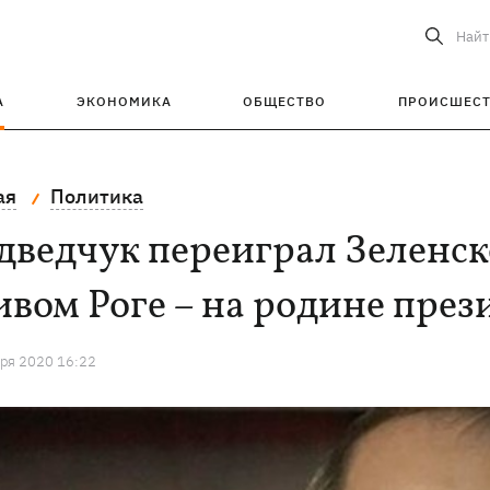
Найт
А
ЭКОНОМИКА
ОБЩЕСТВО
ПРОИСШЕС
ая
Политика
ведчук переиграл Зеленск
вом Роге – на родине през
ря 2020 16:22