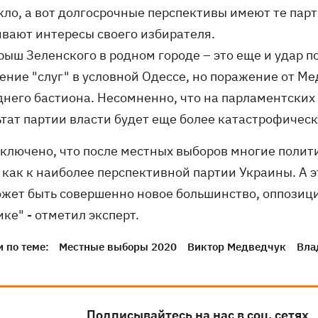
кло, а вот долгосрочные перспективы имеют те парт
ивают интересы своего избирателя.
рыш Зеленского в родном городе – это еще и удар 
ение "слуг" в условной Одессе, но поражение от Ме
него бастиона. Несомненно, что на парламентских 
ьтат партии власти будет еще более катастрофическ
сключено, что после местных выборов многие полит
как к наиболее перспективной партии Украины. А э
ожет быть совершенно новое большинство, оппозици
ке" - отметил эксперт.
 по теме:
Местные выборы 2020
Виктор Медведчук
Вла
Подписывайтесь на нас в соц. сетях