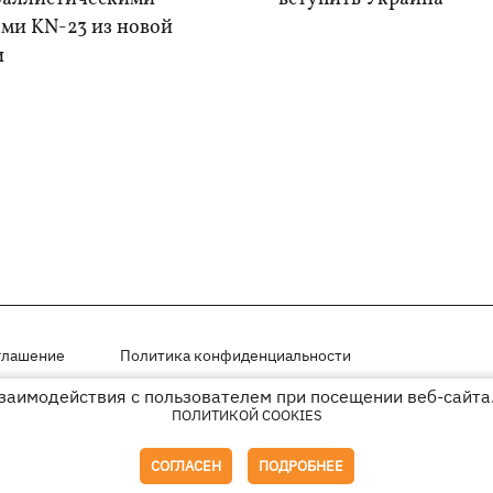
ами KN-23 из новой
и
глашение
Политика конфиденциальности
взаимодействия с пользователем при посещении веб-сайта.
мещены на правах рекламы
ПОЛИТИКОЙ COOKIES
иперссылки на KP.UA в первом абзаце.
СОГЛАСЕН
ПОДРОБНЕЕ