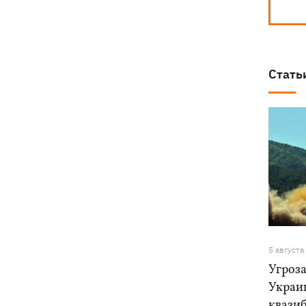
Стать
5 августа
Угроза
Украи
квази