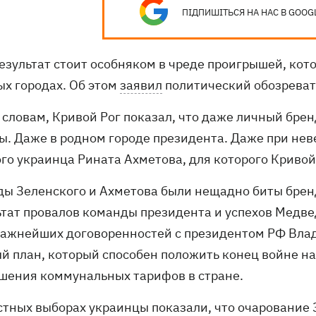
ПІДПИШІТЬСЯ НА НАС В GOOG
езультат стоит особняком в чреде проигрышей, кот
ых городах. Об этом
заявил
политический обозреват
о словам, Кривой Рог показал, что даже личный бре
ы. Даже в родном городе президента. Даже при не
ого украинца Рината Ахметова, для которого Кривой
ды Зеленского и Ахметова были нещадно биты брен
ьтат провалов команды президента и успехов Медве
важнейших договоренностей с президентом РФ Вла
й план, который способен положить конец войне на
шения коммунальных тарифов в стране.
стных выборах украинцы показали, что очарование З