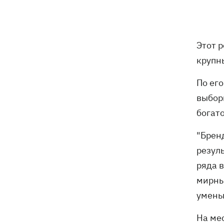
погибли собаки
Российские дроны уничтожили депо
19:15
"Укрпочты" в Павлограде, погибли
Этот р
сотрудники
крупн
Зеленский учредил новый праздник -
18:43
По ег
День войск связи и
кибербезопасности ВСУ
выбор
богат
Украинский кандидат в судьи МКС
18:13
Кишакевич не прошел тест на знание
"Брен
языков
резул
ряда 
18:05
Кадровая реформа Драпатого:
Валерий Маркус может стать
мирны
«генералом всех сержантов» ВСУ
умень
На ме
Оленивка: «Азов», СБУ и Офис
17:58