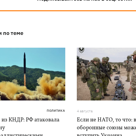
и по теме
ПОЛИТИКА
4 августа
 из КНДР: РФ атаковала
Если не НАТО, то что: 
ну
оборонные союзы мож
баллистическими
вступить Украина