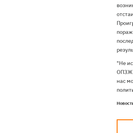
Генпрокурора обнародовали новые
возни
детали теракта против украинских
отста
военнопленных
Проиг
пораж
послед
резул
"Не и
ОПЗЖ 
нас м
полити
Новости