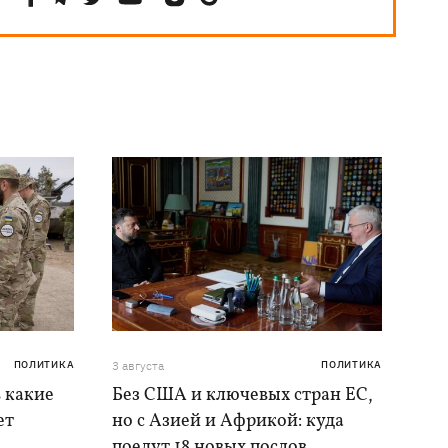
ПОЛИТИКА
3 августа
ПОЛИТИКА
в какие
Без США и ключевых стран ЕС,
ет
но с Азией и Африкой: куда
поедут 18 новых послов