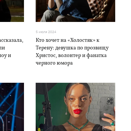
5 июля 2024
ссказала,
Кто хочет на «Холостяк» к
ли
Терену: девушка по прозвищу
шоу и
Христос, волонтер и фанатка
черного юмора