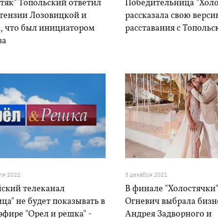
тяк" Топольский ответил
Победительница "Холо
етензии Лозовицкой и
рассказала свою верс
л, что был инициатором
расставания с Тополь
ва
ля 2022
3 декабря 2021
йский телеканал
В финале "Холостячки"
ца" не будет показывать в
Огневич выбрала бизн
эфире "Орел и решка" -
Андрея Задворного и