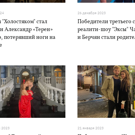
024
26 декабря 2023
 "Холостяком" стал
Победители третьего 
ан Александр «Терен»
реалити-шоу "Эксы" Ч
о, потерявший ноги на
и Берчян стали родит
е
я 2023
21 января 2023