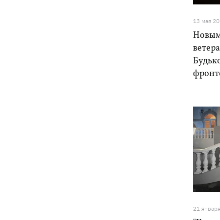
11:00
Свадьба Роналду: бум в аэропорту
имени жениха, 5 детей у алтаря и
13 мая 2
интрига с Месси
Новым
ветер
Будьк
фронт
21 январ