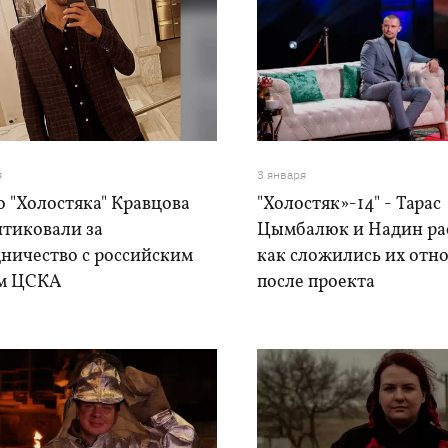
я
3 января
 "Холостяка" Кравцова
"Холостяк»-14" - Тарас
итиковали за
Цымбалюк и Надин ра
дничество с российским
как сложились их отн
м ЦСКА
после проекта