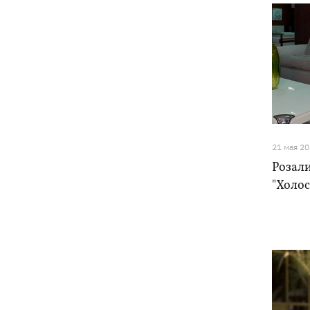
21 мая 2
Розал
"Холос