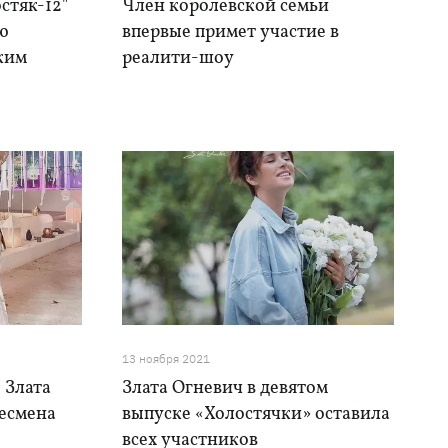
стяк-12"
Член королевской семьи
ию
впервые примет участие в
ским
реалити-шоу
13 ноября 2021
 Злата
Злата Огневич в девятом
есмена
выпуске «Холостячки» оставила
всех участников