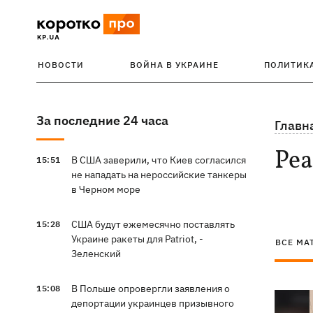
НОВОСТИ
ВОЙНА В УКРАИНЕ
ПОЛИТИК
За последние 24 часа
Главн
Ре
В США заверили, что Киев согласился
15:51
не нападать на нероссийские танкеры
в Черном море
США будут ежемесячно поставлять
15:28
Украине ракеты для Patriot, -
ВСЕ МА
Зеленский
В Польше опровергли заявления о
15:08
депортации украинцев призывного