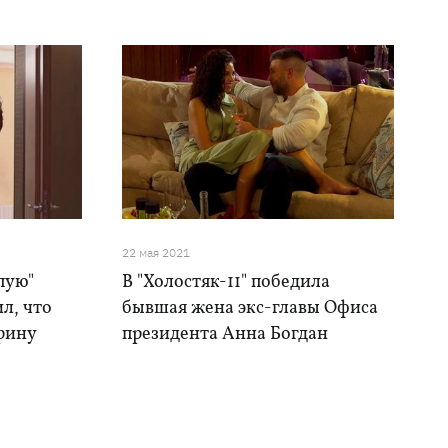
22 мая 2021
пую"
В "Холостяк-11" победила
ил, что
бывшая жена экс-главы Офиса
рину
президента Анна Богдан