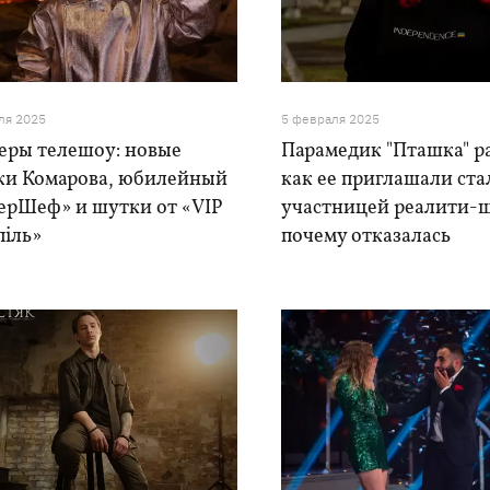
ля 2025
5 февраля 2025
еры телешоу: новые
Парамедик "Пташка" ра
ки Комарова, юбилейный
как ее приглашали ста
ерШеф» и шутки от «VIP
участницей реалити-
піль»
почему отказалась