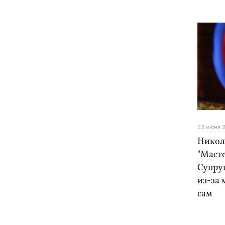
12 июня 
Никол
"Маст
Супру
из-за 
сам