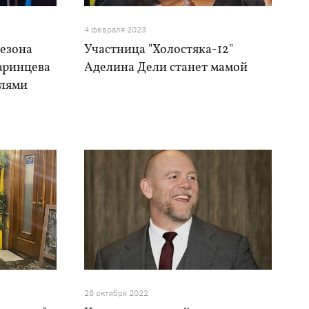
4 февраля 2023
сезона
Участница "Холостяка-12"
аринцева
Аделина Дели станет мамой
елями
28 октября 2022