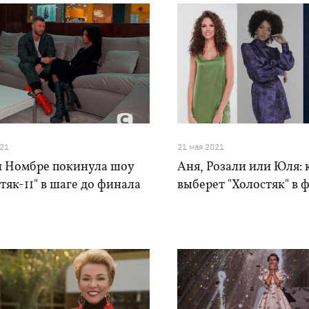
021
21 мая 2021
и Номбре покинула шоу
Аня, Розали или Юля: 
тяк-11" в шаге до финала
выберет "Холостяк" в 