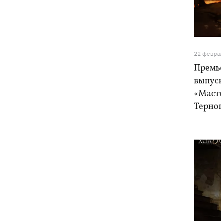
напиток
В Генштабе подтвердили поражение
12:32
Ильского и Сызранского НПЗ, а также
поста наблюдения на буровой
22 февра
"Сиваш"
Премь
выпус
Из-за российских ударов некоторые
12:02
«Маст
поезда задерживаются на 12 часов, -
Терно
«Укрзализныця»
12:00
Кульбит Трампа: почему США
забрали обещания по ракетам для
Patriot и что делать Киеву
«МоЛоЧКа» продолжается - СБС
11:35
поразили еще 12 судов теневого
флота РФ в Черном и Азовском морях