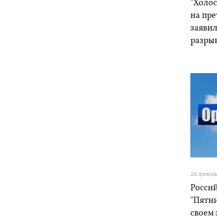
"Холос
на пр
заяви
разры
26 февра
Росси
"Пятни
своем 