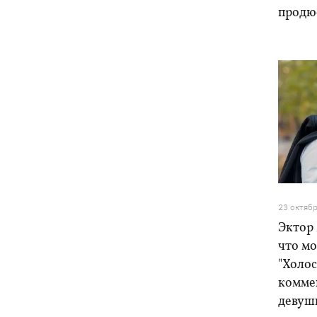
продю
23 октяб
Эктор
что мо
"Холос
комме
девуш