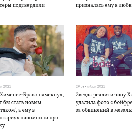
серы подтвердили
призналась ему в люб
ря 2021
29 сентября 2021
 Хименес-Браво намекнул,
Звезда реалити-шоу Х
г бы стать новым
удалила фото с бойфр
тяком", а ему в
за обвинений в мезаль
нтариях напомнили про
ку