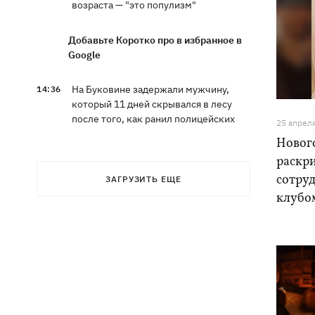
возраста — "это популизм"
Добавьте Коротко про в избранное в
Google
На Буковине задержали мужчину,
14:36
который 11 дней скрывался в лесу
после того, как ранил полицейских
25 апрел
Нового
В Киевской области вспыхнул пожар в
14:09
раскр
приюте для животных «Сириус» -
сотру
ЗАГРУЗИТЬ ЕЩЕ
погибли 8 собак
клубо
Россияне убили своими дронами
13:01
директора киевской школы, ее мужа
и внука
13:00
Квас, переживший князей, бочки и
кока-колу тоже переживет: почему
украинцы до сих пор любят этот