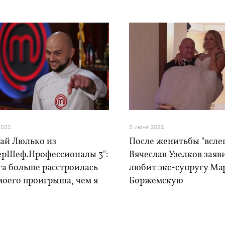
2021
5 июня 2021
ай Люлько из
После женитьбы "всле
ерШеф.Профессионалы 3":
Вячеслав Узелков заяв
га больше расстроилась
любит экс-супругу Ма
моего проигрыша, чем я
Боржемскую