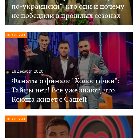
по-украински": кто они и почему
не победили в прошлых сезонах
ШОУ-БИЗ
18 декабря 2020
Фанаты о финале "Холостячки":
Тайны нет! Все уже знают, что
Ксюша живет с Сашей
ШОУ-БИЗ