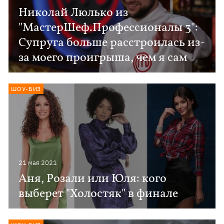
Николай Люлько из
"МастерШеф.Профессионалы 3":
Супруга больше расстроилась из-
за моего проигрыша, чем я сам
ШОУ-БИЗ
21 мая 2021
Аня, Розали или Юля: кого
выберет "Холостяк" в финале