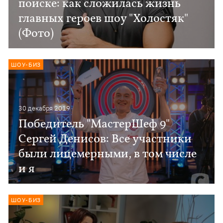
поиске: как сложилась жизнь
главных героев шоу "Холостяк"
(Фото)
ШОУ-БИЗ
30 декабря 2019
Победитель "МастерШеф 9"
Сергей Денисов: Все участники
были лицемерными, в том числе
и я
ШОУ-БИЗ