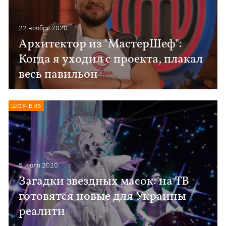
22 ноября 2020
Архитектор из "МастерШеф":
Когда я уходил с проекта, плакал
весь павильон
ШОУ-БИЗ
5 июля 2020
Загадки звездных масок: на ТВ
готовятся новые для Украины
реалити