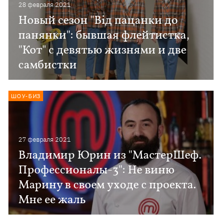
28 февраля 2021
Новый сезон "Від пацанки до
панянки": бывшая флейтистка,
"Кот" с девятью жизнями и две
самбистки
ШОУ-БИЗ
27 февраля 2021
Владимир Юрин из "МастерШеф.
Профессионалы-3": Не виню
Марину в своем уходе с проекта.
Мне ее жаль