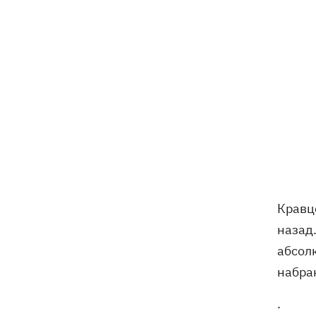
Кравц
назад
абсол
набра
.