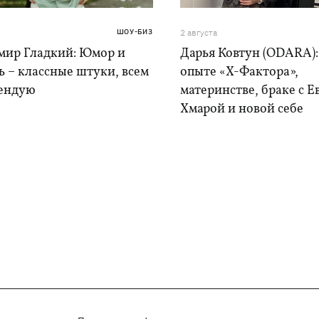
ШОУ-БИЗ
2 августа
мир Гладкий: Юмор и
Дарья Ковтун (ODARA):
 – классные штуки, всем
опыте «Х-Фактора»,
ендую
материнстве, браке с 
Хмарой и новой себе