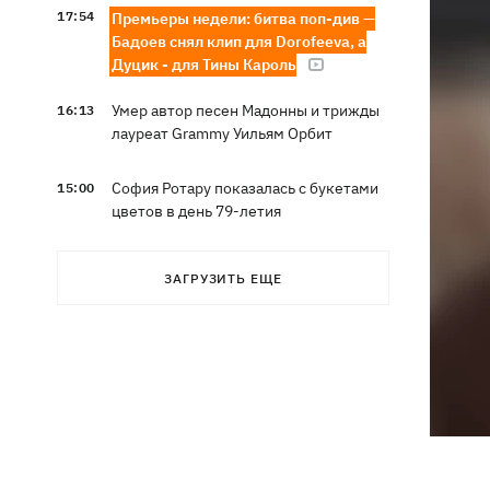
17:54
Премьеры недели: битва поп-див —
Бадоев снял клип для Dorofeeva, а
Дуцик - для Тины Кароль
Умер автор песен Мадонны и трижды
16:13
лауреат Grammy Уильям Орбит
София Ротару показалась с букетами
15:00
цветов в день 79-летия
ЗАГРУЗИТЬ ЕЩЕ