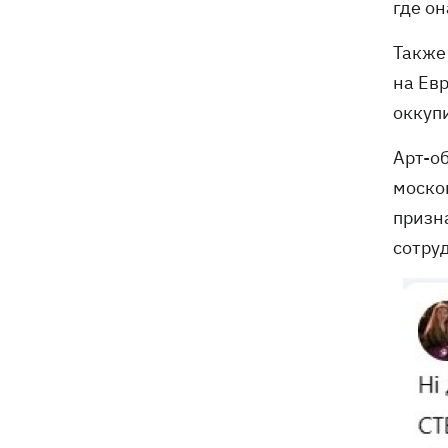
где он
Также
на Ев
оккуп
Арт-об
моско
призна
сотру