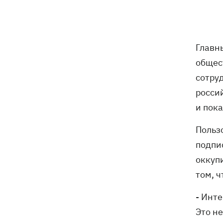
Главн
общес
сотру
росси
и пок
Польз
подпис
оккуп
том, ч
- Инте
Это не