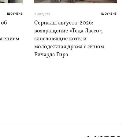
ШОУ-БИЗ
1 августа
ШОУ-БИЗ
 об
Сериалы августа-2026:
возвращение «Теда Лассо»,
Евгением
злословящие коты и
молодежная драма с сыном
Ричарда Гира