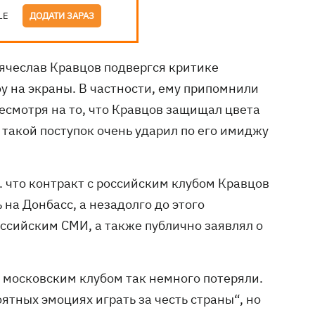
LE
ДОДАТИ ЗАРАЗ
ячеслав Кравцов подвергся критике
у на экраны. В частности, ему припомнили
есмотря на то, что Кравцов защищал цвета
 такой поступок очень ударил по его имиджу
. что контракт с российским клубом Кравцов
ь на Донбасс, а незадолго до этого
ссийским СМИ, а также публично заявлял о
с московским клубом так немного потеряли.
оятных эмоциях играть за честь страны“, но