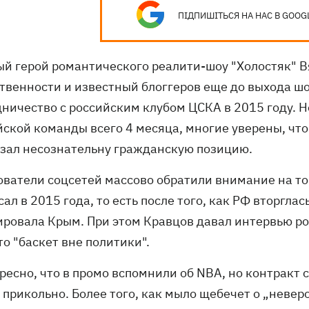
ПІДПИШІТЬСЯ НА НАС В GOOG
ый герой романтического реалити-шоу "Холостяк" В
твенности и известный блоггеров еще до выхода шо
дничество с российским клубом ЦСКА в 2015 году. Н
йской команды всего 4 месяца, многие уверены, что
азал несознательну гражданскую позицию.
ователи соцсетей массово обратили внимание на то
ал в 2015 года, то есть после того, как РФ вторглас
ировала Крым. При этом Кравцов давал интервью ро
то "баскет вне политики".
ресно, что в промо вспомнили об NBA, но контракт 
 прикольно. Более того, как мыло щебечет о „невер