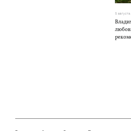
5 августа
Влади
любовь
реком