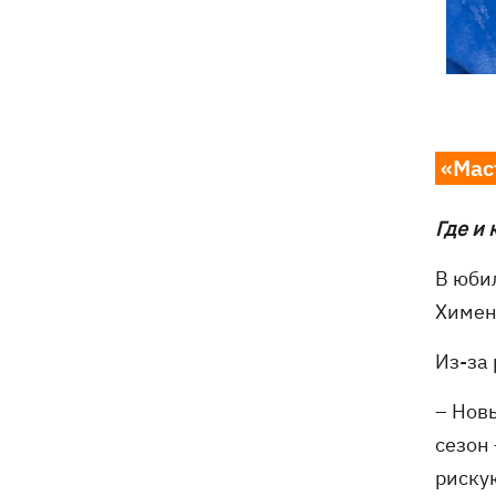
«Мас
Где и 
В юби
Химен
Из-за
– Нов
сезон 
риску