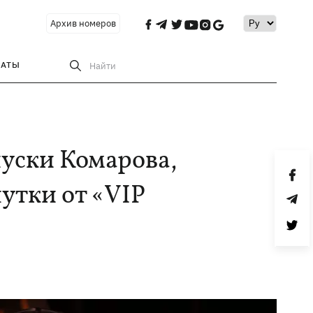
Архив номеров
РАТЫ
Найти
уски Комарова,
тки от «VIP