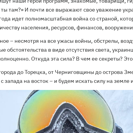
ишут наши герои программ, знакомые, товарищи, ги
к ты там?» И почти все выражают свое уважение ук
 года идет полномасштабная война со страной, кото
ичеству населения, ресурсов, финансов, вооружения
вное – несмотря на все ужасы войны, обстрелы, воз
е обстоятельства в виде отсутствия света, украинц
полноценно. Откуда эта сила? В чем ее секреты? Эт
города до Торецка, от Черниговщины до острова Зме
 с запада на восток – и будем искать силу на земле и