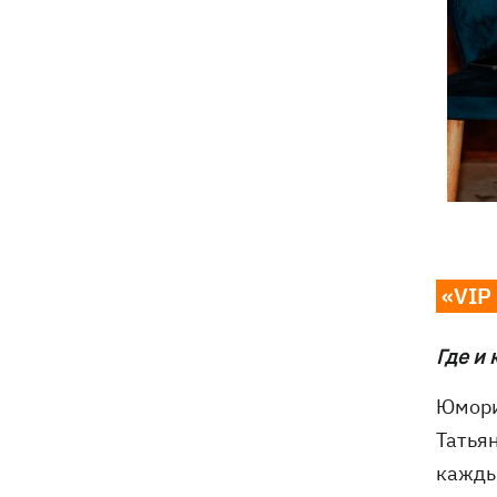
«VIP
Где и 
Юмори
Татья
кажды