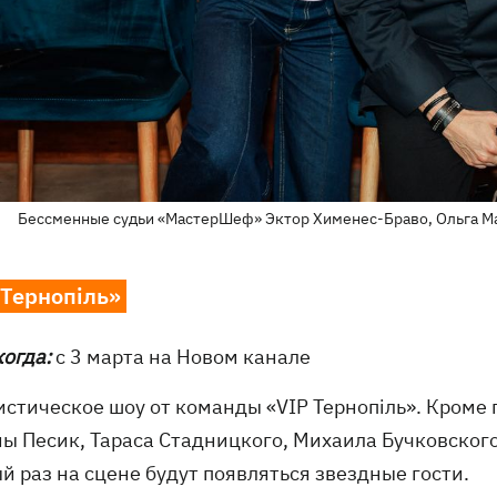
Бессменные судьи «МастерШеф» Эктор Хименес-Браво, Ольга Ма
 Тернопіль»
когда:
с 3 марта на Новом канале
стическое шоу от команды «VIP Тернопіль». Кроме 
ны Песик, Тараса Стадницкого, Михаила Бучковског
й раз на сцене будут появляться звездные гости.