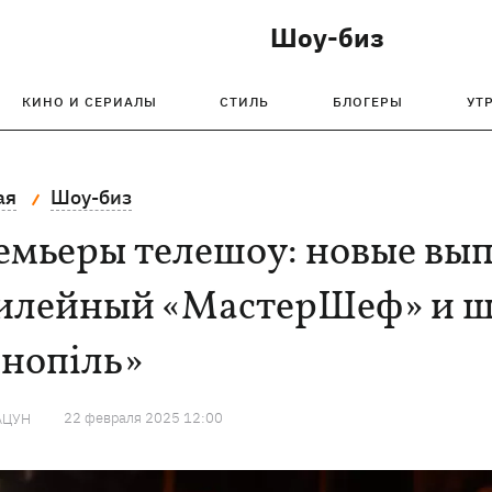
Шоу-биз
КИНО И СЕРИАЛЫ
СТИЛЬ
БЛОГЕРЫ
УТ
ая
Шоу-биз
емьеры телешоу: новые вып
илейный «МастерШеф» и шу
рнопіль»
22 февраля 2025 12:00
АЦУН