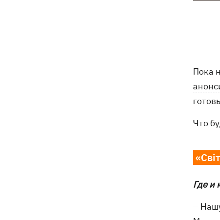
Пока 
анонс
готовы
Что б
«Світ
Где и 
– Наш