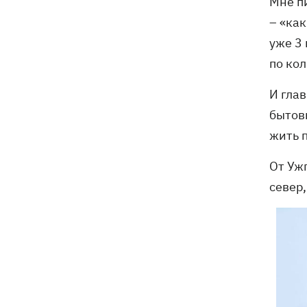
Мне п
– «ка
уже 3
по кол
И гла
бытовы
жить 
От Уж
север,