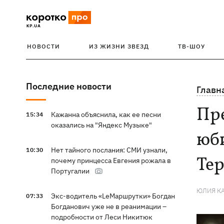
НОВОСТИ
ИЗ ЖИЗНИ ЗВЕЗД
ТВ-ШОУ
Последние новости
Главн
Пр
Кажанна объяснила, как ее песни
15:34
оказались на "Яндекс Музыке"
юб
Нет тайного послания: СМИ узнали,
10:30
Те
почему принцесса Евгения рожала в
Португалии
ЮЛИЯ К
Экс-водитель «LeМаршрутки» Богдан
07:33
Богданович уже не в реанимации –
подробности от Леси Никитюк