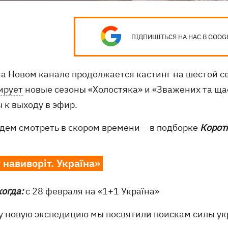
ПІДПИШІТЬСЯ НА НАС В GOOG
на Новом канале продолжается кастинг на шестой се
ирует
новые сезоны «Холостяка» и «Зважених та щас
 к выходу в эфир.
удем смотреть в скором времени – в подборке
Корот
 навиворіт. Україна»
когда:
с 28 февраля на «1+1 Україна»
у новую экспедицию мы посвятили поискам силы ук