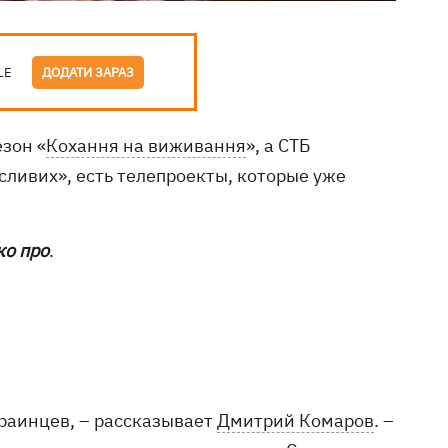
LE
ДОДАТИ ЗАРАЗ
зон «
Кохання на виживання
», а СТБ
ливих», есть телепроекты, которые уже
ко про
.
раинцев, – рассказывает
Дмитрий Комаров
. –