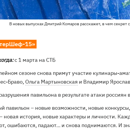
В новых выпусках Дмитрий Комаров расскажет, в чем секрет 
терШеф-15»
когда:
с 1 марта на СТБ
лейном сезоне снова примут участие кулинары-амат
ес-Браво,
Ольга Мартыновская
и Владимир Ярослав
 разрушения павильона в результате атаки россиян
ый павильон – новые возможности, новые конкурсы,
– новая история, новые характеры и личности. Кажд
ют, ошибаются, падают… и снова поднимаются. И зна