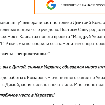
ПІДПИШІТЬСЯ НА НАС В GOOG
наизнанку" выворачивает не только Дмитрий Комар
ельные кадры - его рук дело. Поэтому Сашу редко м
 съемок в Карпатах нового проекта "Мандруй Украї
1" 9 мая, мы поговорили со знаменитым оператором о
 жены - неприхотливые"
а, вы с Димой, снимая Украину, объездили много ин
е до работы с
Комаровым
очень много ездил по Укра
л с Димой, меня сильно впечатлили. Мне очень нра
 любимое место в Карпатах?