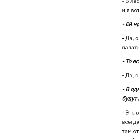
- В ле
и я во
- Ей н
- Да, 
палат
- То е
- Да, 
- В о
будут
- Это 
всегда
там от