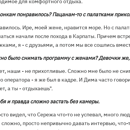
одимое для комфортного отдыха.
чонкам понравилось? Пацанам-то с палатками прикол
авилось. Ире, моей жене, нравится море. Но с пала
чаться начали после похода в Карпаты. Причем встр
ками, я - с друзьями, а потом мы все сошлись вмес
жно было снимать программу с женами? Девочки же,
ет, наши - не прихотливые. Сложно мне было не сни
о оператора - я же был в кадре. И Дима часто говори
т, а ты - отдыхаешь".
ебя и правда сложно застать без камеры.
осто видел, что Сережа что-то не успевал, много люд
 сложно, просто непривычно давать интервью, что-т