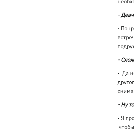
необх
- Дев
- Понр
встре
подруж
- Сло
- Да н
другог
снимае
- Ну т
- Я пр
чтобы