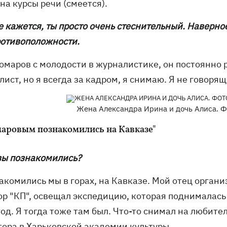
на курсы речи (смеется).
е кажется, ты просто очень стеснительный. Наверно
ротивоположности.
Комаров с молодости в журналистике, он постоянно 
ист, но я всегда за кадром, я снимаю. Я не говоря
Жена Александра Ирина и дочь Алиса. Ф
маровым познакомились на Кавказе"
 вы познакомились?
акомились мы в горах, на Кавказе. Мой отец органи
ор "КП", освещал экспедицию, которая поднималась 
од. Я тогда тоже там был. Что-то снимал на любител
тора в Харьковской академии культуры.