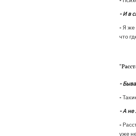
- Пси
- И в
- Я же
что г
"Расст
- Быва
- Так
- А не
- Расс
уже не