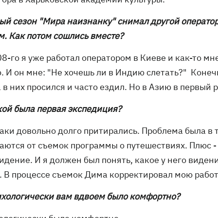
вый сезон "Мира наизнанку" снимал другой оператор
м. Как потом сошлись вместе?
08-го я уже работал оператором в Киеве и как-то м
. И он мне: "Не хочешь ли в Индию слетать?" Конеч
 в них просился и часто ездил. Но в Азию в первый 
акой была первая экспедиция?
аки довольно долго притирались. Проблема была в т
аются от съемок программы о путешествиях. Плюс - 
идение. И я должен был понять, какое у него видени
к. В процессе съемок Дима корректировал мою работ
сихологически вам вдвоем было комфортно?