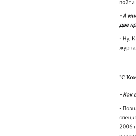
пойти 
- А мн
две п
- Ну, 
журнал
"С Ко
- Как
- Позн
спецк
2006 г
опера