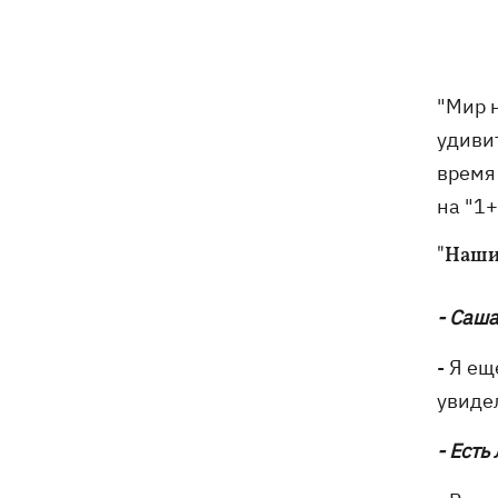
"Мир 
удивит
время
на "1+
"Наши
- Саш
- Я ещ
увиде
- Есть