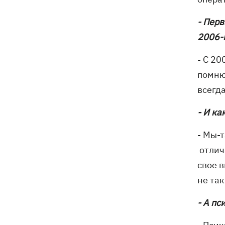
- Пер
2006-
- С 20
помню
всегда
- И к
- Мы-т
отлич
свое в
не та
- А п