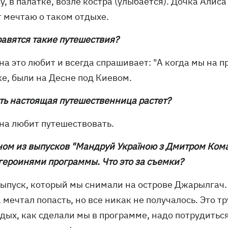
су, в палатке, возле костра (улыбается). Дочка Алис
т мечтаю о таком отдыхе.
равятся такие путешествия?
она это любит и всегда спрашивает: "А когда мы на 
ке, были на Десне под Киевом.
сть настоящая путешественница растет?
она любит путешествовать.
дном из выпусков "Мандруй Україною з Дмитром Ком
 героинями программы. Что это за съемки?
выпуск, который мы снимали на острове Джарылгач. 
 мечтал попасть, но все никак не получалось. Это 
дых, как сделали мы в программе, надо потрудиться