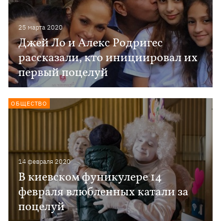
25 марта 2020
Джей Ло и Алекс Родригес
рассказали, кто инициировал их
первый поцелуй
ОБЩЕСТВО
14 февраля 2020
В киевском фуникулере 14
февраля влюбленных катали за
поцелуй