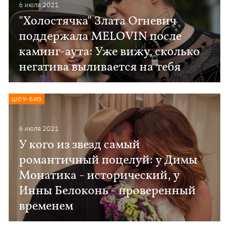
6 июля 2021
"Холостячка" Злата Огневич
поддержала MELOVIN после
каминг-аута: Уже вижу, сколько
негатива выливается на тебя
ШОУ-БИЗ
6 июля 2021
У кого из звезд самый
романтичный поцелуй: у Димы
Монатика - исторический, у
Инны Белоконь - проверенный
временем