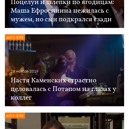
Поцелуи и шлепки по ягодицам:
Маша Ефросинина нежилась с
мужем, но сын подкрался сзади
ШОУ-БИЗ
28 ноября 2019
Настя Каменских страстно
целовалась с Потапом на глазах у
коллег
ШОУ-БИЗ