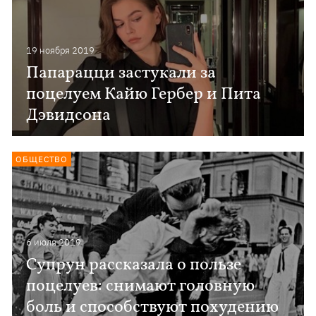
19 ноября 2019
Папарацци застукали за
поцелуем Кайю Гербер и Пита
Дэвидсона
ОБЩЕСТВО
6 июля 2019
Супрун рассказала о пользе
поцелуев: снимают головную
боль и способствуют похудению