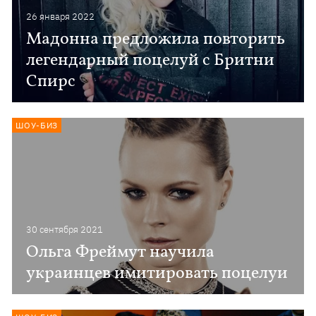
26 января 2022
Мадонна предложила повторить
легендарный поцелуй с Бритни
Спирс
ШОУ-БИЗ
30 сентября 2021
Ольга Фреймут научила
украинцев имитировать поцелуи