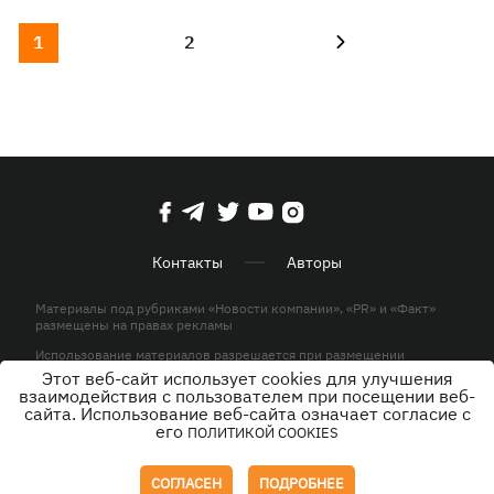
1
2
Контакты
Авторы
Материалы под рубриками «Новости компании», «PR» и «Факт»
размещены на правах рекламы
Использование материалов разрешается при размещении
активной гиперссылки на KP.UA в первом абзаце.
Этот веб-сайт использует cookies для улучшения
взаимодействия с пользователем при посещении веб-
© ООО «ЮЛАВ МЕДИА»,2026. Все права защищены.
сайта. Использование веб-сайта означает согласие с
его
ПОЛИТИКОЙ COOKIES
Дизайн
СОГЛАСЕН
ПОДРОБНЕЕ