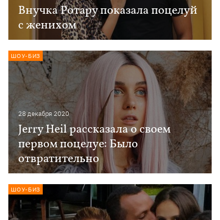
Внучка Ротару показала поцелуй
с женихом
ШОУ-БИЗ
28 декабря 2020
Jerry Heil рассказала о своем
первом поцелуе: Было
отвратительно
ШОУ-БИЗ