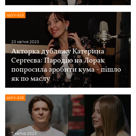
ШОУ-БІЗ
23 квiтня 2023
Акторка дубляжу Катерина
Сергеєва: Пародію на Лорак
попросила зробити кума - пішло
як по маслу
ШОУ-БІЗ
7 квiтня 2023