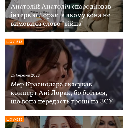
Анатолій Анатоліч спародіював
інтерв'ю Лорак, в якому вона не
вимовила слово "війна"
ШОУ-БІЗ
25 березня 2023
Мер Краснодара скасував
концерт Ані Лорак, бо боїться,
що вона передасть гроші на ЗСУ
ШОУ-БІЗ