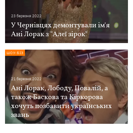
23 березня 2022
У Чернівцях демонтували ім'я
Ані Лорак з "Алеї зірок"
ШОУ-БІЗ
21 березня 2022
Ані Лорак, Лободу, Повалій, а
також Баскова та Кіркорова
хочуть позбавити українських
звань