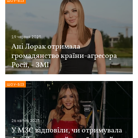
ШОУ-БІЗ
19 червня 2025
Ані Лорак отримала
громадянство країни-агресора
Росії, - ЗМІ
ШОУ-БІЗ
26 квiтня 2025
У МЗС відповіли, чи отримувала