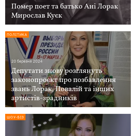
Помер поет та батько Ані Лорак
Мирослав Куєк
ПОЛІТИКА
20 березня 2024
Депутати знову розглянуть
законопроєкт про позбавлення
звань Лорак, Повалій та інших
артистів-зрадників
ШОУ-БІЗ