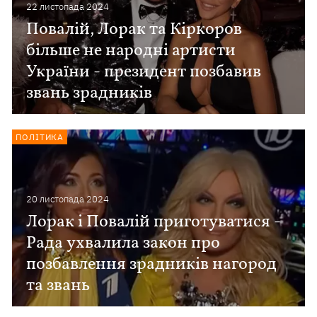
22 листопада 2024
Повалій, Лорак та Кіркоров
більше не народні артисти
України - президент позбавив
звань зрадників
ПОЛІТИКА
20 листопада 2024
Лорак і Повалій приготуватися -
Рада ухвалила закон про
позбавлення зрадників нагород
та звань