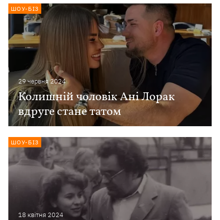
ШОУ-БІЗ
29 червня 2024
Колишній чоловік Ані Лорак
вдруге стане татом
ШОУ-БІЗ
18 квiтня 2024