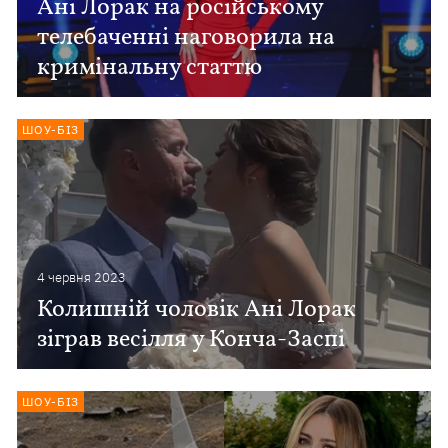
Ані Лорак на російському
телебаченні наговорила на
кримінальну статтю
ШОУ-БІЗ
4 червня 2023
Колишній чоловік Ані Лорак
зіграв весілля у Конча-Заспі
ШОУ-БІЗ