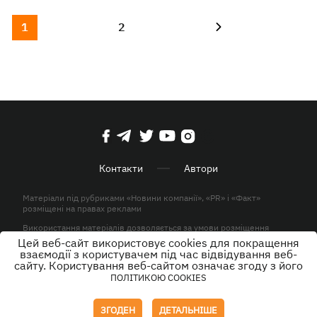
1
2
Контакти
Автори
Матеріали під рубриками «Новини компанії», «PR» і «Факт»
розміщені на правах реклами
Використання матеріалів дозволяється за умови розміщення
активного гіперпосилання на KP.UA в першому абзаці.
Цей веб-сайт використовує cookies для покращення
взаємодії з користувачем під час відвідування веб-
© ТОВ «ЮЛАВ МЕДІА» 2026. Всі права захищені.
сайту. Користування веб-сайтом означає згоду з його
ПОЛІТИКОЮ COOKIES
Дизайн
ЗГОДЕН
ДЕТАЛЬНІШЕ