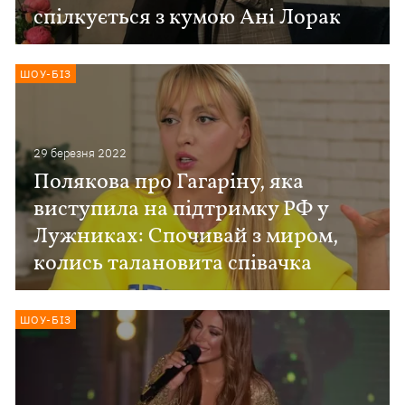
спілкується з кумою Ані Лорак
ШОУ-БІЗ
29 березня 2022
Полякова про Гагаріну, яка
виступила на підтримку РФ у
Лужниках: Спочивай з миром,
колись талановита співачка
ШОУ-БІЗ