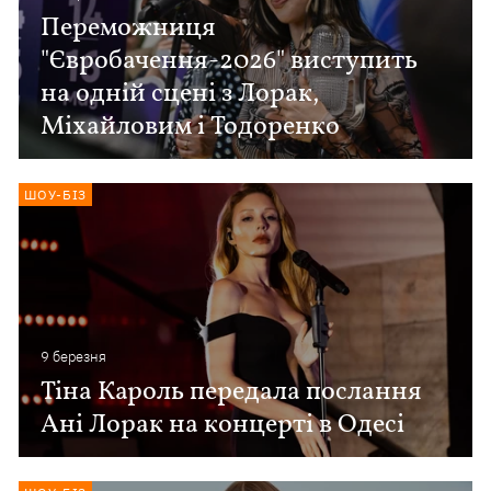
Переможниця
"Євробачення-2026" виступить
на одній сцені з Лорак,
Міхайловим і Тодоренко
ШОУ-БІЗ
9 березня
Тіна Кароль передала послання
Ані Лорак на концерті в Одесі