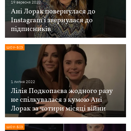
19 вересня 2022
Ані Лорак повернулася до
Instagram і звернулася до
підписників
ШОУ-БІЗ
1 липня 2022
Лілія Подкопаєва жодного разу
не спілкувалася з кумою Ані
Лорак за чотири місяці війни
ШОУ-БІЗ