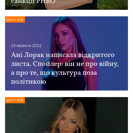
санкції РНБО
ШОУ-БІЗ
23 вересня 2022
Ані Лорак написала відкритого
листа. Спойлер: він не про війну,
а про те, що культура поза
політикою
ШОУ-БІЗ