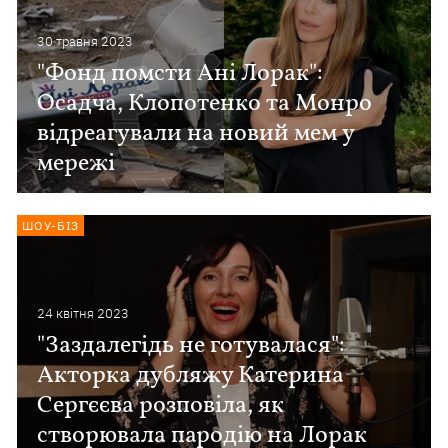
30 травня 2023
"Фонд помсти Ані Лорак":
Осадча, Клопотенко та Монро
відреагували на новий мем у
мережі
ШОУ-БІЗ
24 квiтня 2023
"Заздалегідь не готувалася":
Акторка дубляжу Катерина
Сергєєва розповіла, як
створювала пародію на Лорак