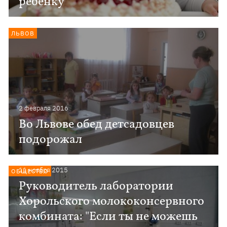
ребенку
ЛЬВОВ
2 февраля 2016
Во Львове обед детсадовцев
подорожал
11 ноября 2015
ОБЩЕСТВО
Руководитель лаборатории
Хорольского молококонсервного
комбината: "Если ты не можешь