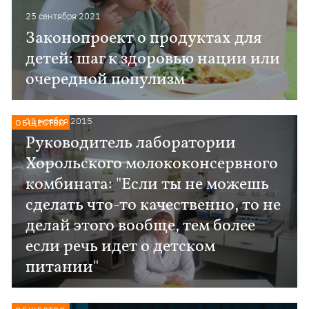
25 сентября 2021
Законопроект о продуктах для
детей: шаг к здоровью нации или
очередной популизм
11 ноября 2015
ОБЩЕСТВО
Руководитель лаборатории
Хорольского молококонсервного
комбината: "Если ты не можешь
сделать что-то качественно, то не
делай этого вообще, тем более
если речь идет о детском
питании"