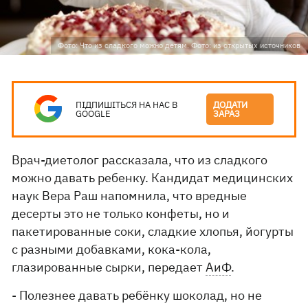
Фото: Что из сладкого можно детям. Фото: из открытых источников
ПІДПИШІТЬСЯ НА НАС В
ДОДАТИ
GOOGLE
ЗАРАЗ
Врач-диетолог рассказала, что из сладкого
можно давать ребенку. Кандидат медицинских
наук Вера Раш напомнила, что вредные
десерты это не только конфеты, но и
пакетированные соки, сладкие хлопья, йогурты
с разными добавками, кока-кола,
глазированные сырки, передает
АиФ
.
- Полезнее давать ребёнку шоколад, но не