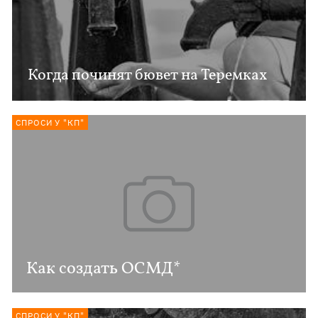
Когда починят бювет на Теремках
СПРОСИ У "КП"
Как создать ОСМД*
СПРОСИ У "КП"