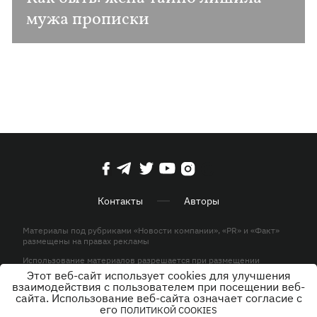
мужа прописки
Контакты
Авторы
Материалы под рубриками «Новости компании», «PR» и «Факт»
размещены на правах рекламы
Использование материалов разрешается при размещении
активной гиперссылки на KP.UA в первом абзаце.
Этот веб-сайт использует cookies для улучшения
взаимодействия с пользователем при посещении веб-
© ООО «ЮЛАВ МЕДИА»,2026. Все права защищены.
сайта. Использование веб-сайта означает согласие с
его
ПОЛИТИКОЙ COOKIES