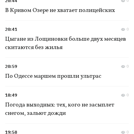
20:44
0
В Кривом Озере не хватает полицейских
20:41
0
Цыгане из Лощиновки больше двух месяцев
скитаются без жилья
20:59
0
По Одессе маршем прошли ультрас
18:49
0
Погода выходных: тех, кого не засыплет
снегом, зальют дожди
19:58
0