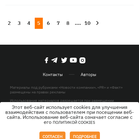
2
3
4
5
6
7
8
....
10
Контакты
Авторы
Материалы под рубриками «Новости компании», «PR» и «Факт»
размещены на правах рекламы
Использование материалов разрешается при размещении
активной гиперссылки на KP.UA в первом абзаце.
Этот веб-сайт использует cookies для улучшения
взаимодействия с пользователем при посещении веб-
© ООО «ЮЛАВ МЕДИА»,2026. Все права защищены.
сайта. Использование веб-сайта означает согласие с
его
ПОЛИТИКОЙ COOKIES
Дизайн
СОГЛАСЕН
ПОДРОБНЕЕ