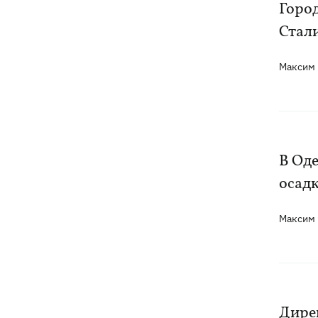
Горо
Стали
Российские дроны уничтожили депо
19:15
"Укрпочты" в Павлограде, погибли
сотрудники
Максим
Зеленский учредил новый праздник -
18:43
День войск связи и
кибербезопасности ВСУ
В Од
Украинский кандидат в судьи МКС
18:13
Кишакевич не прошел тест на знание
осад
языков
Максим
18:05
Кадровая реформа Драпатого:
Валерий Маркус может стать
«генералом всех сержантов» ВСУ
Оленивка: «Азов», СБУ и Офис
17:58
Дирек
Генпрокурора обнародовали новые