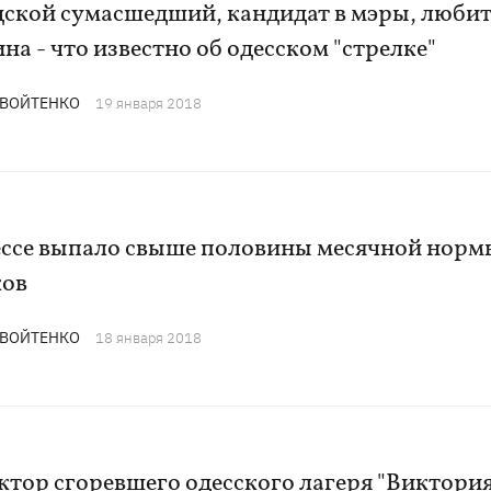
дской сумасшедший, кандидат в мэры, люби
на - что известно об одесском "стрелке"
 ВОЙТЕНКО
19 января 2018
ессе выпало свыше половины месячной норм
ков
 ВОЙТЕНКО
18 января 2018
тор сгоревшего одесского лагеря "Виктория