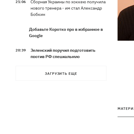
Сборная Украины по хоккею получила
21:06
нового тренера - им стал Александр
Бобкин
Добавьте Коротко про в избранное в
Google
Зеленский поручил подготовить
20:39
против РФ специальную
санкционную операцию
ЗАГРУЗИТЬ ЕЩЕ
Дроны СБУ поразили два корабля ФСБ
20:12
РФ "Балаклава" и "Керчь"
Зеленский подписал указы об
19:40
увольнении еще четырех послов
МАТЕРИ
Сердце не выдержало - в результате
19:19
атаки РФ в приюте на Киевщине
погибли собаки