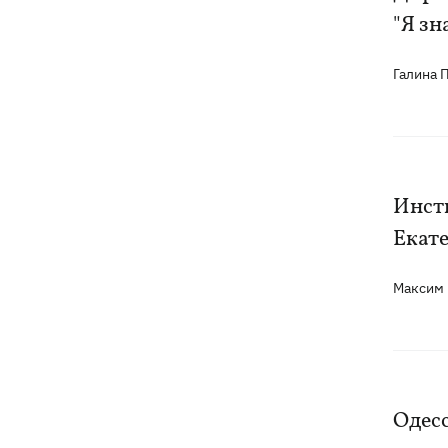
"Я зн
детали теракта против украинских
военнопленных
Галина
Инст
Екате
Максим
Одесс