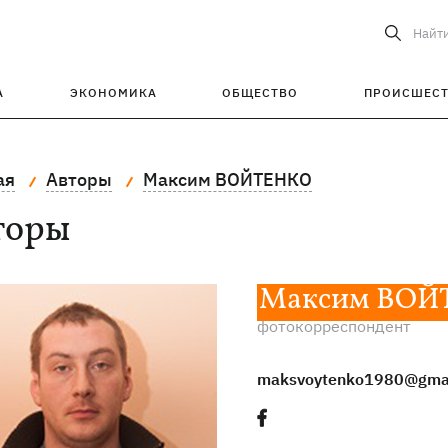
Найт
А
ЭКОНОМИКА
ОБЩЕСТВО
ПРОИСШЕС
ая
Авторы
Максим ВОЙТЕНКО
торы
Максим ВОЙ
фотокорреспондент
maksvoytenko1980@gma