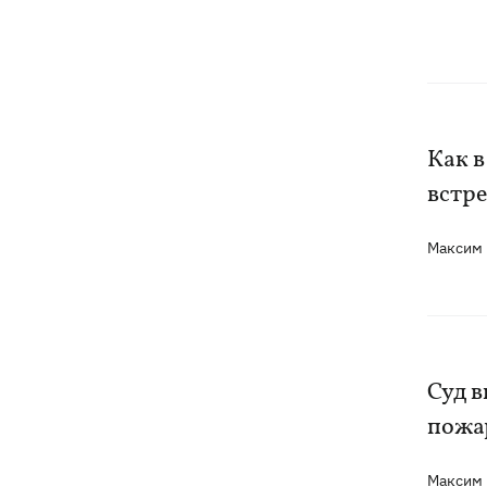
Как в
встр
Максим
Суд 
пожар
Максим