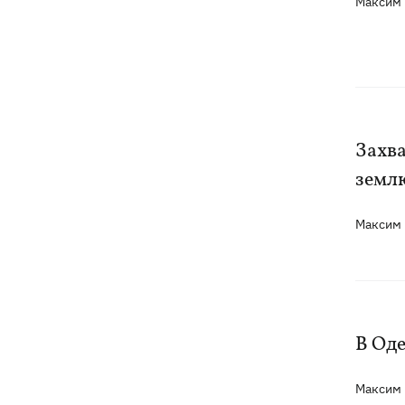
Максим
Захва
земл
Максим
В Оде
Максим