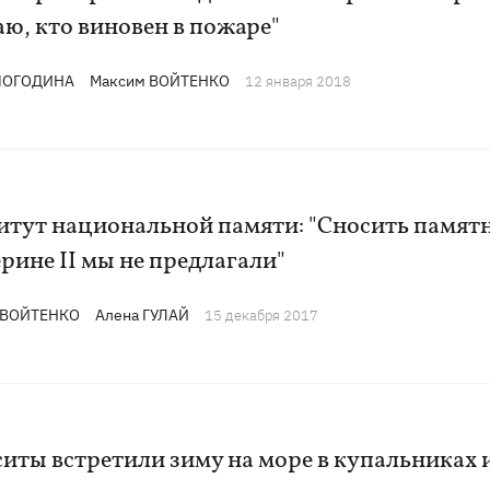
аю, кто виновен в пожаре"
 ПОГОДИНА
Максим ВОЙТЕНКО
12 января 2018
итут национальной памяти: "Сносить памят
рине II мы не предлагали"
 ВОЙТЕНКО
Алена ГУЛАЙ
15 декабря 2017
иты встретили зиму на море в купальниках 