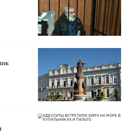
ник
и