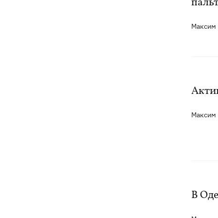
паль
Максим
Актив
Максим
В Оде