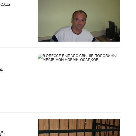
тель
ы
":