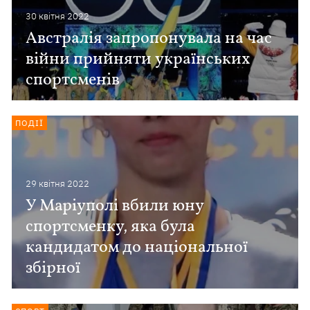
30 квiтня 2022
Австралія запропонувала на час
війни прийняти українських
спортсменів
ПОДІЇ
29 квiтня 2022
У Маріуполі вбили юну
спортсменку, яка була
кандидатом до національної
збірної