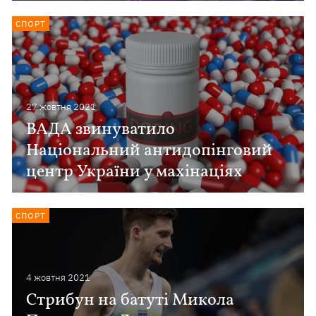
СПОРТ
27 жовтня 2021
ВАДА звинуватило
Національний антидопінговий
центр України у махінаціях
СПОРТ
4 жовтня 2021
Стрибун на батуті Микола