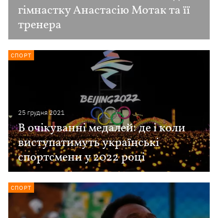
гімнастку Анастасію Мотак та її
тренера
СПОРТ
25 грудня 2021
В очікуванні медалей: де і коли
виступатимуть українські
спортсмени у 2022 році
СПОРТ