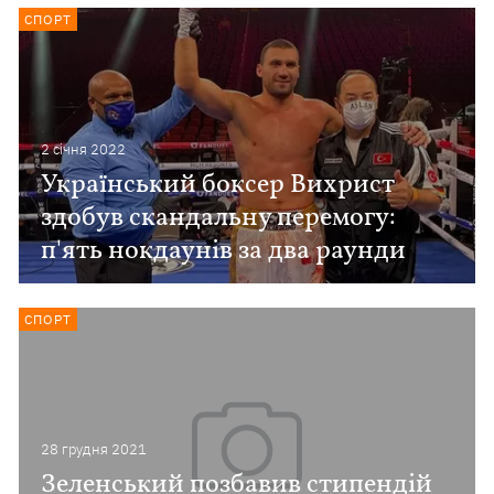
СПОРТ
2 сiчня 2022
Український боксер Вихрист
здобув скандальну перемогу:
п'ять нокдаунів за два раунди
СПОРТ
28 грудня 2021
Зеленський позбавив стипендій