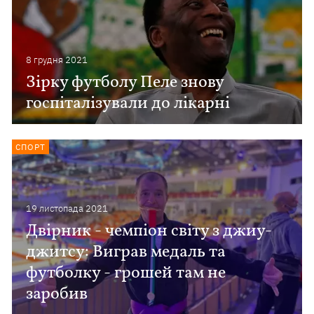
8 грудня 2021
Зірку футболу Пеле знову
госпіталізували до лікарні
СПОРТ
19 листопада 2021
Двірник - чемпіон світу з джиу-
джитсу: Виграв медаль та
футболку - грошей там не
заробив