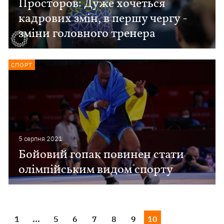
Просторов: Дуже хочеться
кадрових змін, в першу чергу -
зміни головного тренера
СПОРТ
5 серпня 2021
Бойовий гопак повинен стати
олімпійським видом спорту
1
...
5
6
7
8
9
10