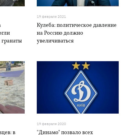
19 февраля 2021
а
Кулеба: политическое давление
огли
на Россию должно
 гранаты
увеличиваться
19 февраля 2020
цев: в
"Динамо" позвало всех