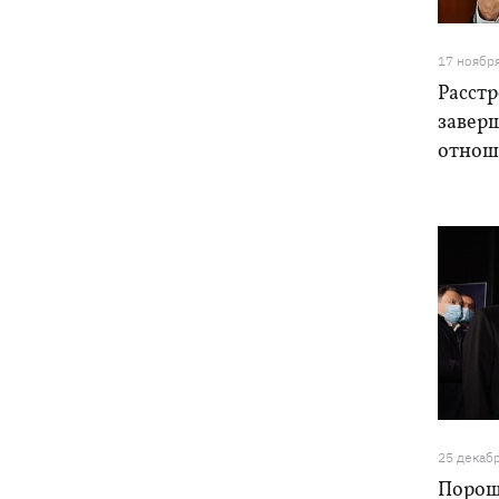
17 ноябр
Расстр
завер
отнош
25 декаб
Порош