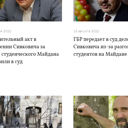
ря 2022
15 августа 2022
ительный акт в
ГБР передает в суд де
ении Сивковича за
Сивковича из-за разго
н студенческого Майдана
студентов на Майдане
или в суд