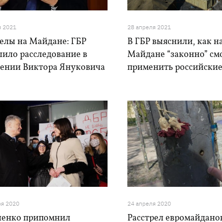
я 2021
28 апреля 2021
елы на Майдане: ГБР
В ГБР выяснили, как н
шило расследование в
Майдане “законно” см
ении Виктора Януковича
применить российские
ря 2020
24 апреля 2020
енко припомнил
Расстрел евромайданов