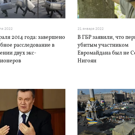
ля 2022
21 января 2022
раля 2014 года: завершено
В ГБР заявили, что пе
бное расследование в
убитым участником
ении двух экс-
Евромайдана был не С
ионеров
Нигоян