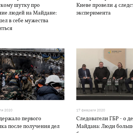
скому шутку про
Киеве провели 4 след
ние людей на Майдане:
эксперимента
ел в себе мужества
иться
ля 2020
17 февраля 2020
адержало первого
Следователи ГБР - о д
ка после получения дел
Майдана: Люди больше