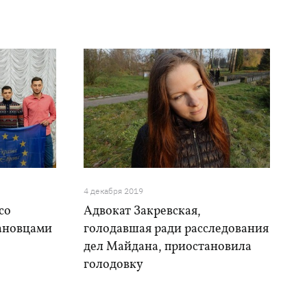
4 декабря 2019
со
Адвокат Закревская,
ановцами
голодавшая ради расследования
дел Майдана, приостановила
голодовку