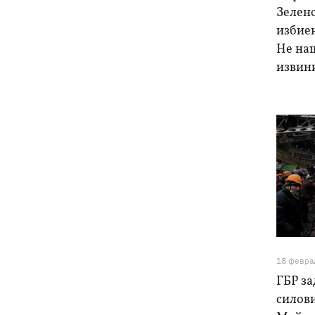
Зелен
избие
Не наш
извин
18 февра
ГБР з
силови