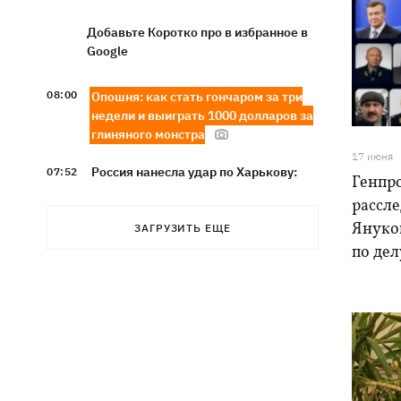
Добавьте Коротко про в избранное в
Google
08:00
Опошня: как стать гончаром за три
недели и выиграть 1000 долларов за
глиняного монстра
17 июня
Россия нанесла удар по Харькову:
07:52
Генпр
частично разрушена десятиэтажка,
рассл
погибли люди
Януко
ЗАГРУЗИТЬ ЕЩЕ
по дел
Ночью Россия атаковала Одессу
07:24
ракетами и дронами, горел центр
города
9 августа - какой сегодня церковный
05:30
праздник, что нельзя делать, все об
этом дне