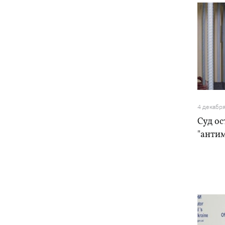
4 декабр
Суд ос
"анти