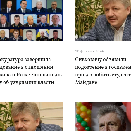
20 февраля 2024
окуратура завершила
Сивковичу объявили
едование в отношении
подозрение в госизмен
вича и 16 экс-чиновников
приказ побить студент
у об узурпации власти
Майдане