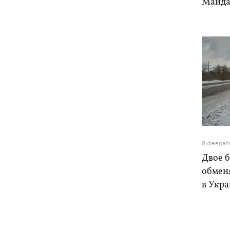
Майда
8 феврал
Двое 
обменя
в Укр