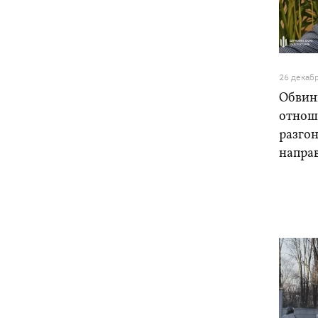
8 августа
Украина не собирается выходить из
21:46
Донбасса, Путин не сможет
26 декаб
одержать победу, - Зеленский
Обвин
В Болгарии заявили, что
21:22
отнош
взорвавшийся возле газопровода
разго
дрон мог біть украинским - МИД
направ
отреагировал
В польском Кракове мужчина,
20:41
напавший на украинскую пару, сам
сдался полиции
Сербия выделит 2 млн евро для
20:02
поддержки украинской энергетики, -
Зеленский