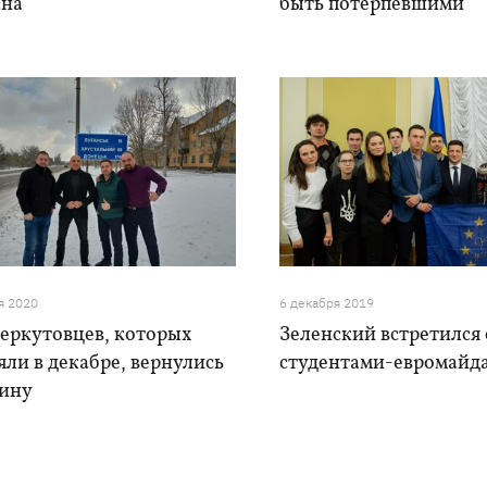
на
быть потерпевшими
я 2020
6 декабря 2019
беркутовцев, которых
Зеленский встретился 
ли в декабре, вернулись
студентами-евромайд
аину