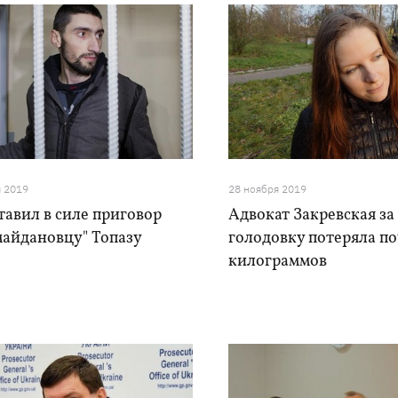
я 2019
28 ноября 2019
тавил в силе приговор
Адвокат Закревская за
майдановцу" Топазу
голодовку потеряла по
килограммов