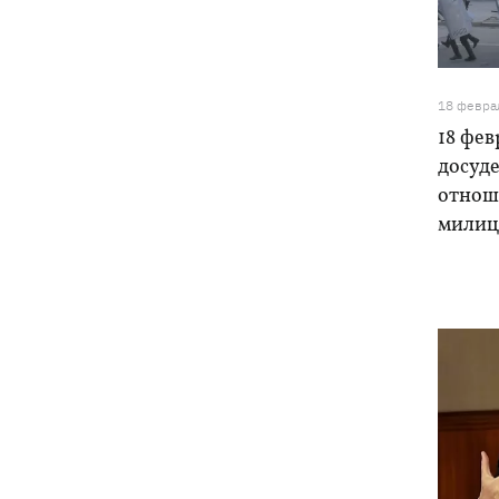
Чат Telegram, где координировались
19:23
акции за Федорова, удалили после
задержания админа
18 февра
18 фев
досуде
отнош
милиц