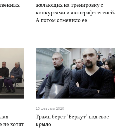
ственных
желающих на тренировку с
конкурсами и автограф-сессией.
А потом отменило ее
10 февраля 2020
елах
Трамп берет "Беркут" под свое
 не хотят
крыло