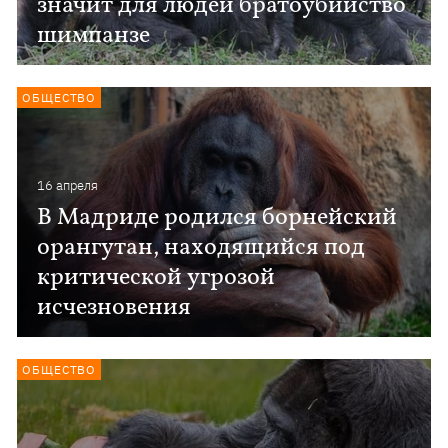
значит для людей братоубийство
шимпанзе
ОБЩЕСТВО
16 апреля
В Мадриде родился борнейский
орангутан, находящийся под
критической угрозой
исчезновения
ОБЩЕСТВО