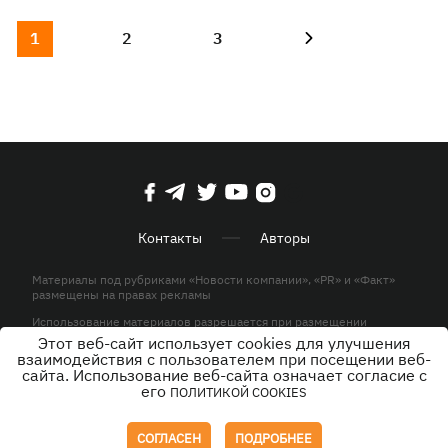
1
2
3
Контакты
Авторы
Материалы под рубриками «Новости компании», «PR» и «Факт»
размещены на правах рекламы
Использование материалов разрешается при размещении
активной гиперссылки на KP.UA в первом абзаце.
Этот веб-сайт использует cookies для улучшения
взаимодействия с пользователем при посещении веб-
© ООО «ЮЛАВ МЕДИА»,2026. Все права защищены.
сайта. Использование веб-сайта означает согласие с
его
ПОЛИТИКОЙ COOKIES
Дизайн
СОГЛАСЕН
ПОДРОБНЕЕ