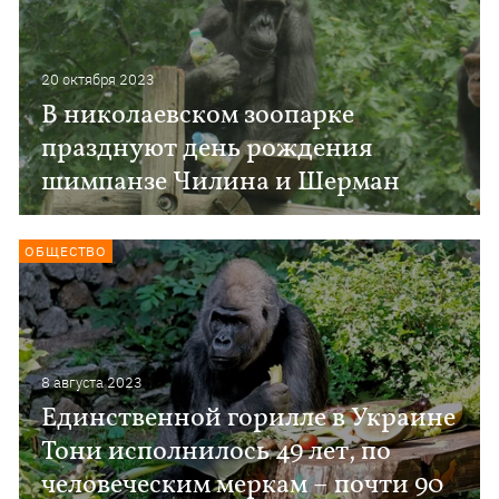
20 октября 2023
В николаевском зоопарке
празднуют день рождения
шимпанзе Чилина и Шерман
ОБЩЕСТВО
8 августа 2023
Единственной горилле в Украине
Тони исполнилось 49 лет, по
человеческим меркам – почти 90