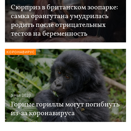
Сюрприз в британском зоопарке:
самка орангутана умудрилась
родить после отрицательных
тестов на беременность
КОРОНАВИРУС
5 мая 2020
Горные гориллы могут погибнуть
из-за коронавируса