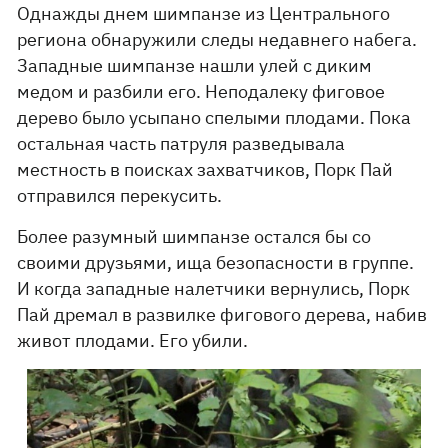
Однажды днем ​​шимпанзе из Центрального
региона обнаружили следы недавнего набега.
Западные шимпанзе нашли улей с диким
медом и разбили его. Неподалеку фиговое
дерево было усыпано спелыми плодами. Пока
остальная часть патруля разведывала
местность в поисках захватчиков, Порк Пай
отправился перекусить.
Более разумный шимпанзе остался бы со
своими друзьями, ища безопасности в группе.
И когда западные налетчики вернулись, Порк
Пай дремал в развилке фигового дерева, набив
живот плодами. Его убили.