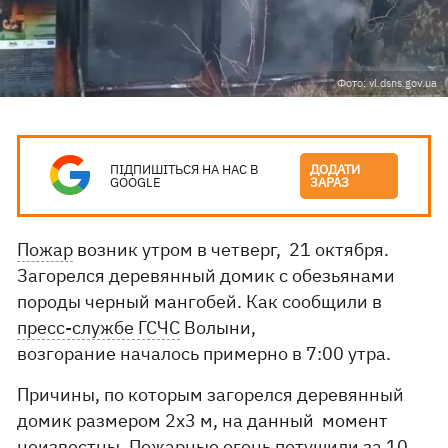
Фото: vl.dsns.gov.ua
ПІДПИШІТЬСЯ НА НАС В
ДОДАТИ
GOOGLE
ЗАРАЗ
Пожар
возник утром в четверг, 21 октября.
Загорелся деревянный домик с обезьянами
породы черный мангобей. Как сообщили в
пресс-службе ГСЧС
Волыни,
возгорание началось примерно в 7:00 утра.
Причины, по которым загорелся деревянный
домик размером 2х3 м, на данный момент
неизвестны. Пожарные огонь потушили за 10