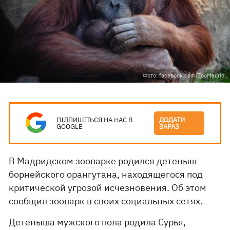
Фото: facebook.com/ZooMadrid
ПІДПИШІТЬСЯ НА НАС В
ДОДАТИ
GOOGLE
ЗАРАЗ
В Мадридском
зоопарке
родился детеныш
борнейского орангутана, находящегося под
критической угрозой исчезновения. Об этом
сообщил зоопарк в своих социальных сетях.
Детеныша мужского пола родила Сурья,