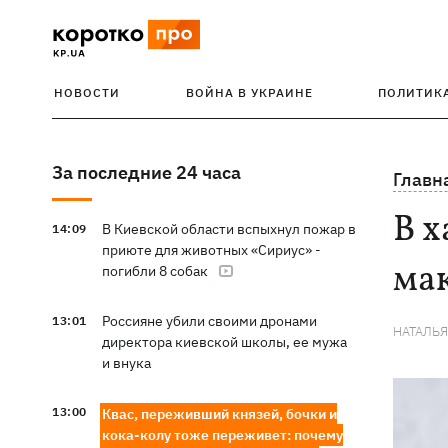
НОВОСТИ
ВОЙНА В УКРАИНЕ
ПОЛИТИК
За последние 24 часа
Главн
В х
В Киевской области вспыхнул пожар в
14:09
приюте для животных «Сириус» -
мак
погибли 8 собак
Россияне убили своими дронами
13:01
НАТАЛЬ
директора киевской школы, ее мужа
и внука
13:00
Квас, переживший князей, бочки и
кока-колу тоже переживет: почему