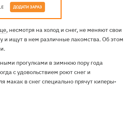
LE
ДОДАТИ ЗАРАЗ
це
, несмотря на холод и снег, не меняют свои
гу и ищут в нем различные лакомства. Об этом
и.
вными прогулками в зимнюю пору года
огда с удовольствием роют снег и
я макак в снег специально прячут киперы-