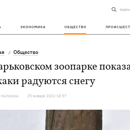
Найт
А
ЭКОНОМИКА
ОБЩЕСТВО
ПРОИСШЕС
ая
Общество
арьковском зоопарке показ
аки радуются снегу
25 января 2022 18:57
Я МАЛКИНА