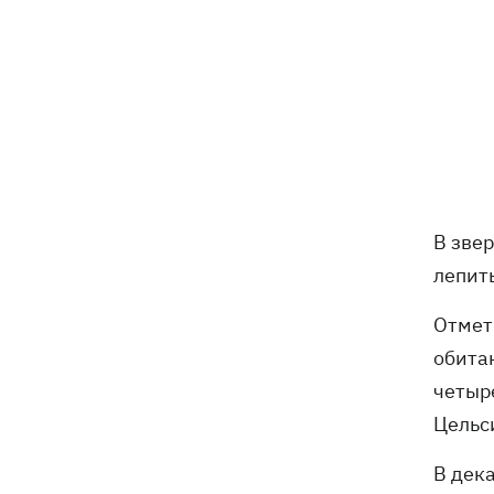
Дороги в Буковеле превратились в
08:51
горные реки – мощный грозовой
ураган натворил беды на
Франковщине
В зве
лепит
Отмет
обитаю
четыре
Цельс
В дек