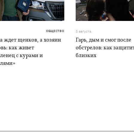
ОБЩЕСТВО
5 августа
а ждет щенков, а хозяин
Гарь, дым и смог после
вь: как живет
обстрелов: как защитит
ленец с курами и
близких
лями»