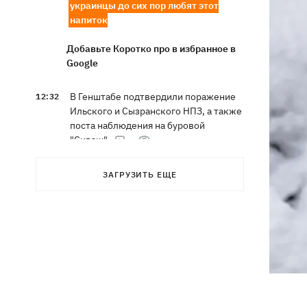
украинцы до сих пор любят этот
напиток
Добавьте Коротко про в избранное в
Google
В Генштабе подтвердили поражение
12:32
Ильского и Сызранского НПЗ, а также
поста наблюдения на буровой
"Сиваш"
Из-за российских ударов некоторые
12:02
ЗАГРУЗИТЬ ЕЩЕ
поезда задерживаются на 12 часов, -
«Укрзализныця»
12:00
Кульбит Трампа: почему США
забрали обещания по ракетам для
Patriot и что делать Киеву
«МоЛоЧКа» продолжается - СБС
11:35