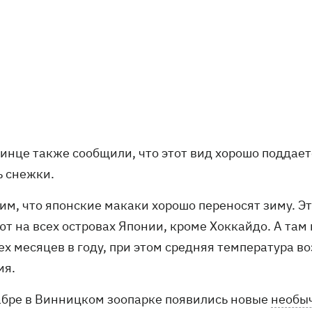
ринце также сообщили, что этот вид хорошо поддает
ь снежки.
им, что японские макаки хорошо переносят зиму. Э
т на всех островах Японии, кроме Хоккайдо. А там
х месяцев в году, при этом средняя температура во
ия.
абре в Винницком зоопарке появились новые
необыч