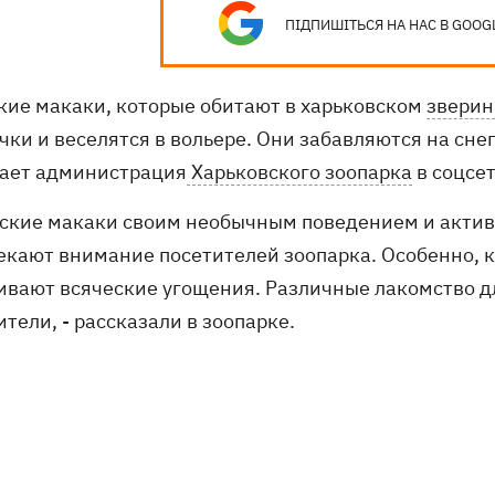
ПІДПИШІТЬСЯ НА НАС В GOOG
кие макаки, которые обитают в харьковском
зверин
ки и веселятся в вольере. Они забавляются на сне
ает администрация
Харьковского зоопарка
в соцсет
нские макаки своим необычным поведением и акти
екают внимание посетителей зоопарка. Особенно, к
ивают всяческие угощения. Различные лакомство дл
тели, - рассказали в зоопарке.