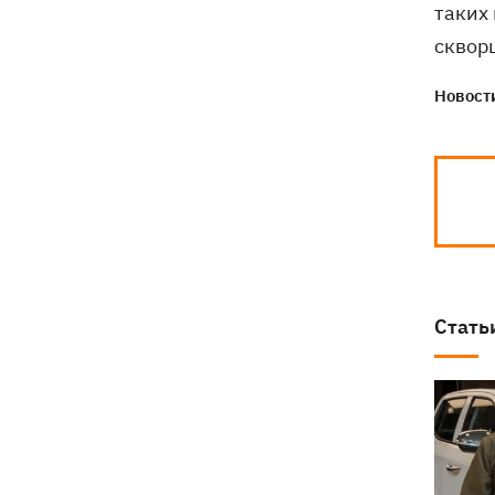
таких
сквор
Новости
Стать