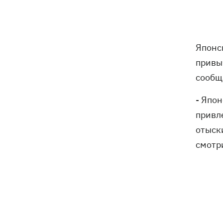
поразили еще 12 судов теневого
флота РФ в Черном и Азовском морях
Японс
11:00
Свадьба Роналду: бум в аэропорту
имени жениха, 5 детей у алтаря и
привыч
интрига с Месси
сообщ
Энергосистема прошла рекордную
10:58
- Япо
августовскую жару без отключений, -
Шмыгаль
привл
отыск
Ни одной сбитой ракеты - ночью
10:05
смотри
Россия атаковала баллистикой и
более 150 БпЛА
Фронтмен группы «Ногу свело!» Макс
09:17
Покровский объяснил, зачем приехал
в Украину