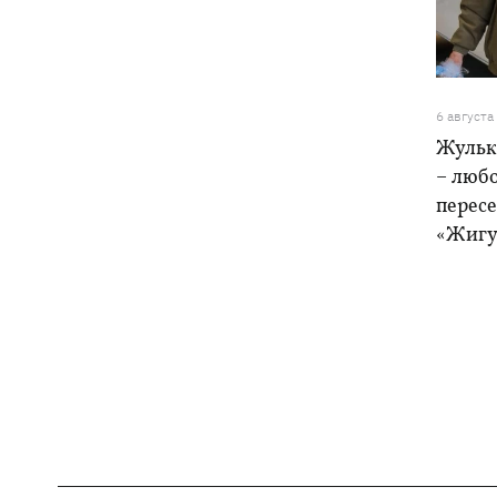
6 августа
Жульк
– любо
пересе
«Жигу