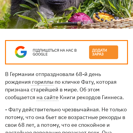
Фото: guinnessworldrecords.com
ПІДПИШІТЬСЯ НА НАС В
ДОДАТИ
GOOGLE
ЗАРАЗ
В Германии отпраздновали 68-й день
рождения
гориллы
по кличке Фату, которая
признана старейшей в мире. Об этом
сообщается
на сайте
Книги рекордов Гиннеса.
- Фату действительно чрезвычайная. Не только
потому, что она бьет все возрастные рекорды в
свои 68 лет, а потому, что ее спокойное и
достойное поведение поражает всех. Она