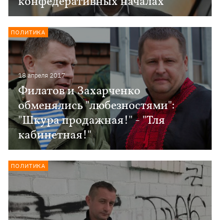
конфедеративных началах
ПОЛИТИКА
18 апреля 2017
Филатов и Захарченко
обменялись "любезностями":
"Шкура продажная!" - "Тля
кабинетная!"
ПОЛИТИКА