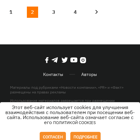
1
2
3
4
Контакты
Авторы
Материалы под рубриками «Новости компании», «PR» и «Факт»
размещены на правах рекламы
Использование материалов разрешается при размещении
активной гиперссылки на KP.UA в первом абзаце.
Этот веб-сайт использует cookies для улучшения
взаимодействия с пользователем при посещении веб-
© ООО «ЮЛАВ МЕДИА»,2026. Все права защищены.
сайта. Использование веб-сайта означает согласие с
его
ПОЛИТИКОЙ COOKIES
Дизайн
СОГЛАСЕН
ПОДРОБНЕЕ