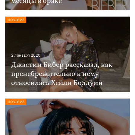
месяцы в браке
ШОУ-БИЗ
27 января 2020
Джастин Бибер рассказал, как
пренебрежительно к нему
относилась Хейли Болдуин
ШОУ-БИЗ