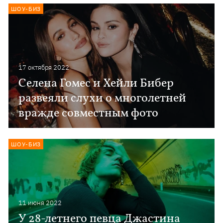
ШОУ-БИЗ
17 октября 2022
Селена Гомес и Хейли Бибер
развеяли слухи о многолетней
вражде совместным фото
ШОУ-БИЗ
11 июня 2022
У 28-летнего певца Джастина