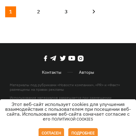
1
2
3
Контакты
Авторы
Материалы под рубриками «Новости компании», «PR» и «Факт»
размещены на правах рекламы
Использование материалов разрешается при размещении
активной гиперссылки на KP.UA в первом абзаце.
Этот веб-сайт использует cookies для улучшения
взаимодействия с пользователем при посещении веб-
© ООО «ЮЛАВ МЕДИА»,2026. Все права защищены.
сайта. Использование веб-сайта означает согласие с
его
ПОЛИТИКОЙ COOKIES
Дизайн
СОГЛАСЕН
ПОДРОБНЕЕ