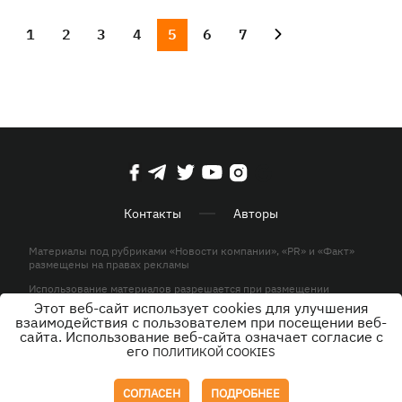
1
2
3
4
5
6
7
Контакты
Авторы
Материалы под рубриками «Новости компании», «PR» и «Факт»
размещены на правах рекламы
Использование материалов разрешается при размещении
активной гиперссылки на KP.UA в первом абзаце.
Этот веб-сайт использует cookies для улучшения
взаимодействия с пользователем при посещении веб-
© ООО «ЮЛАВ МЕДИА»,2026. Все права защищены.
сайта. Использование веб-сайта означает согласие с
его
ПОЛИТИКОЙ COOKIES
Дизайн
СОГЛАСЕН
ПОДРОБНЕЕ