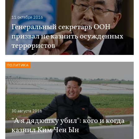
11 октября 2016
Генеральный секретарь ООН
призвал не казнить осужденных
террористов
ПОЛИТИКА
30 августа 2016
"А я дядюшку убил": кого и когда
казнил Ким Чен Ын