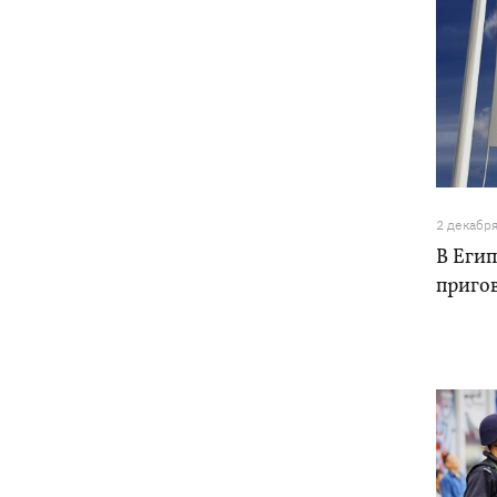
2 декабр
В Егип
приго