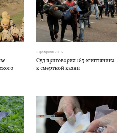
2 февраля 2015
тве
Суд приговорил 183 египтянина
ского
к смертной казни