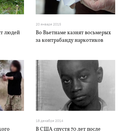
20 января 2015
ят людей
Во Вьетнаме казнят восьмерых
за контрабанду наркотиков
18 декабря 2014
кого
В США спустя 70 лет после