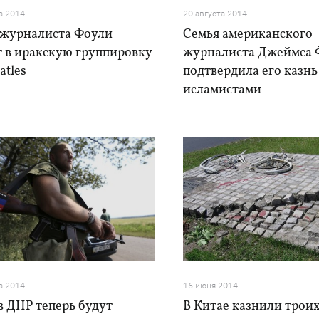
а 2014
20 августа 2014
 журналиста Фоули
Семья американского
т в иракскую группировку
журналиста Джеймса 
atles
подтвердила его казнь
исламистами
а 2014
16 июня 2014
в ДНР теперь будут
В Китае казнили трои