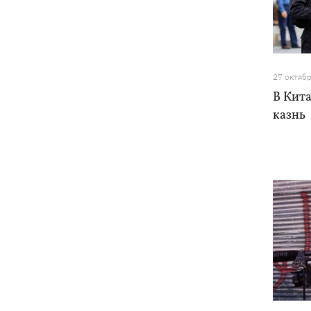
27 октяб
В Кит
казнь