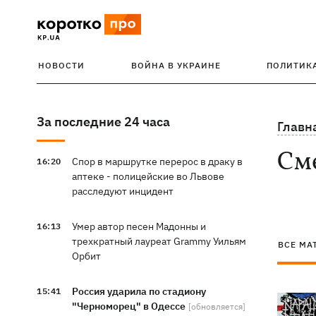
НОВОСТИ
ВОЙНА В УКРАИНЕ
ПОЛИТИК
За последние 24 часа
Главн
См
Спор в маршрутке перерос в драку в
16:20
аптеке - полицейские во Львове
расследуют инцидент
Умер автор песен Мадонны и
16:13
трехкратный лауреат Grammy Уильям
ВСЕ МА
Орбит
Россия ударила по стадиону
15:41
"Черноморец" в Одессе
[обновляется]