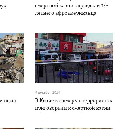
вух
смертной казни оправдали 14-
летнего афроамериканца
9 декабря 2014
 женщин
В Китае восьмерых террористов
приговорили к смертной казни