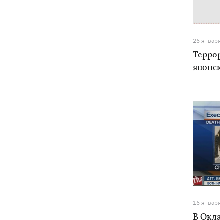
Известный украинский бренд попал в
13:33
скандал из-за рекламы с
«малороссом» в новой коллекции
26 январ
Терро
Наталья Денисенко стала соведущей
13:30
японс
"Холостяка"
Число жертв атаки на Киев 5 августа
13:26
возросло
В Николаевской области во время
12:54
купания в море подорвался 45-летний
мужчина
Россияне вводят в заблуждение
12:49
собственное руководство - спикер
Объединенных сил опроверг
заявления о Белом Колодце
16 январ
В Окла