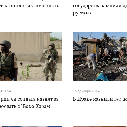
ев казнили заключенного
государства казнили д
русских
ря 2014
16 декабря 2014
рии 54 солдата казнят за
В Ираке казнили 150
воевать с "Боко Харам"