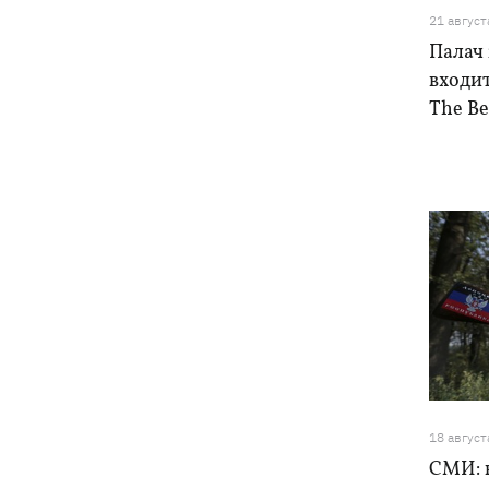
21 август
Палач
входи
The Be
18 август
СМИ: 