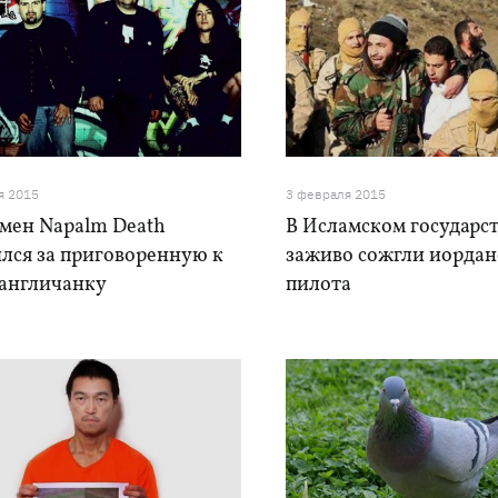
я 2015
3 февраля 2015
мен Napalm Death
В Исламском государс
лся за приговоренную к
заживо сожгли иордан
 англичанку
пилота