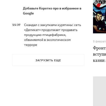
Добавьте Коротко про в избранное в
Google
Скандал с закупками курятины: сеть
15:37
«Деликат» продолжает продавать
продукцию птицефабрики,
обвиняемой в экологическом
5 феврал
терроре
Фронт
вступи
Синоптики рассказали, какие области
15:25
казни
ЗАГРУЗИТЬ ЕЩЕ
в выходные накроют грозы с градом
София Ротару показалась с букетами
15:00
цветов в день 79-летия
В Ивано-Франковске работники
13:58
"Новой почты" толкали собаку
шваброй, - реакция компании