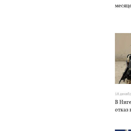
месяц
18 декаб
В Ниге
отказ 