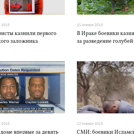
я 2015
21 января 2015
ристы казнили первого
В Ираке боевики казн
кого заложника
за разведение голубей
я 2015
13 января 2015
хоме впервые за девять
СМИ: боевики Исламс