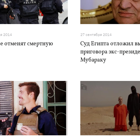
ря 2014
27 сентября 2014
ае отменят смертную
Суд Египта отложил в
приговора экс-презид
Мубараку