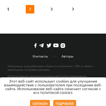
1
2
3
Контакты
Авторы
Материалы под рубриками «Новости компании», «PR» и «Факт»
размещены на правах рекламы
Использование материалов разрешается при размещении
активной гиперссылки на KP.UA в первом абзаце.
Этот веб-сайт использует cookies для улучшения
взаимодействия с пользователем при посещении веб-
© ООО «ЮЛАВ МЕДИА»,2026. Все права защищены.
сайта. Использование веб-сайта означает согласие с
его
ПОЛИТИКОЙ COOKIES
Дизайн
СОГЛАСЕН
ПОДРОБНЕЕ