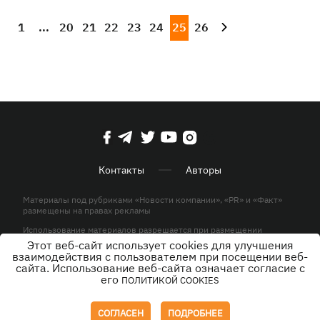
1
...
20
21
22
23
24
25
26
Контакты
Авторы
Материалы под рубриками «Новости компании», «PR» и «Факт»
размещены на правах рекламы
Использование материалов разрешается при размещении
активной гиперссылки на KP.UA в первом абзаце.
Этот веб-сайт использует cookies для улучшения
взаимодействия с пользователем при посещении веб-
© ООО «ЮЛАВ МЕДИА»,2026. Все права защищены.
сайта. Использование веб-сайта означает согласие с
его
ПОЛИТИКОЙ COOKIES
Дизайн
СОГЛАСЕН
ПОДРОБНЕЕ