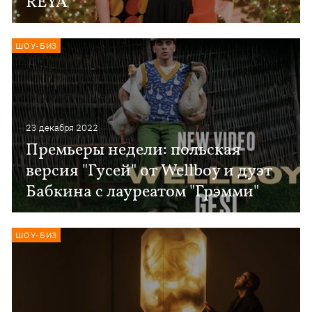
REYA
ШОУ-БИЗ
23 декабря 2022
Премьеры недели: польская
версия "Гусей" от Wellboy и дуэт
Бабкина с лауреатом "Грэмми"
ШОУ-БИЗ