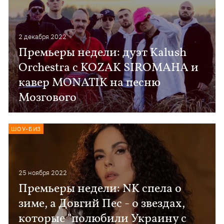
2 декабря 2022
Премьеры недели: дуэт Kalush
Orchestra с KOZAK SIROMAHA и
кавер MONATIK на песню
Мозгового
ШОУ-БИЗ
25 ноября 2022
Премьеры недели: NK спела о
зиме, а Довгий Пес - о звездах,
которые "полюбили Украину с