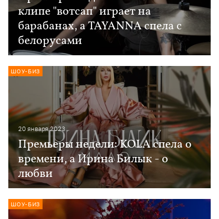
клипе "вотсап" играет на
барабанах, а TAYANNA спела с
белорусами
ШОУ-БИЗ
20 января 2023
Премьеры недели: KOLA спела о
времени, а Ирина Билык - о
любви
ШОУ-БИЗ