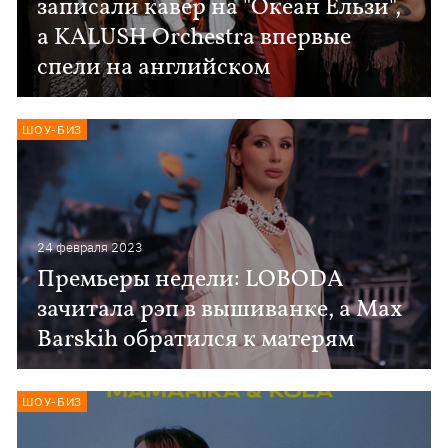
записали кавер на "Океан Ельзи",
а KALUSH Orchestra впервые
спели на английском
ШОУ-БИЗ
24 февраля 2023
Премьеры недели: LOBODA
зачитала рэп в вышиванке, а Max
Barskih обратился к матерям
ШОУ-БИЗ