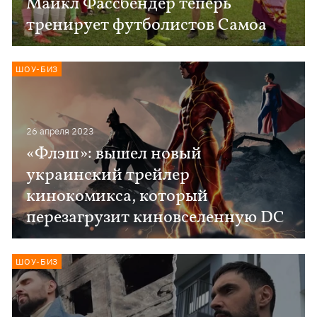
Майкл Фассбендер теперь
тренирует футболистов Самоа
ШОУ-БИЗ
26 апреля 2023
«Флэш»: вышел новый
украинский трейлер
кинокомикса, который
перезагрузит киновселенную DC
ШОУ-БИЗ