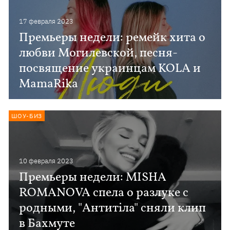
17 февраля 2023
Премьеры недели: ремейк хита о
любви Могилевской, песня-
посвящение украинцам KOLA и
MamaRika
ШОУ-БИЗ
10 февраля 2023
Премьеры недели: MISHA
ROMANOVA спела о разлуке с
родными, "Антитіла" сняли клип
в Бахмуте