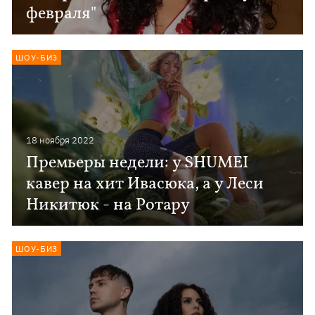
февраля"
ШОУ-БИЗ
18 ноября 2022
Премьеры недели: у SHUMEI
кавер на хит Ивасюка, а у Леси
Никитюк - на Ротару
ШОУ-БИЗ