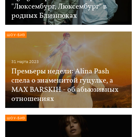
"Люксембург, Люксембург" в
родных Близнюках
ШОУ-БИЗ
31 марта 2023
Премьеры недели: Alina Pash
спела о знаменитой гуцулке, а
MAX BARSKIH - об абьюзивных
отношениях
ШОУ-БИЗ