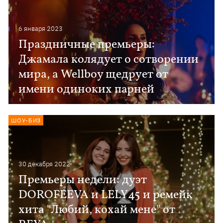
6 января 2023
Праздничные премьеры:
Джамала колядует о сотворении
мира, а Wellboy щедрует от
имени одиноких парней
ШОУ-БИЗ
30 декабря 2022
Премьеры недели: дуэт
DOROFEEVA и LELY45 и ремейк
хита "Любий, кохай мене" от