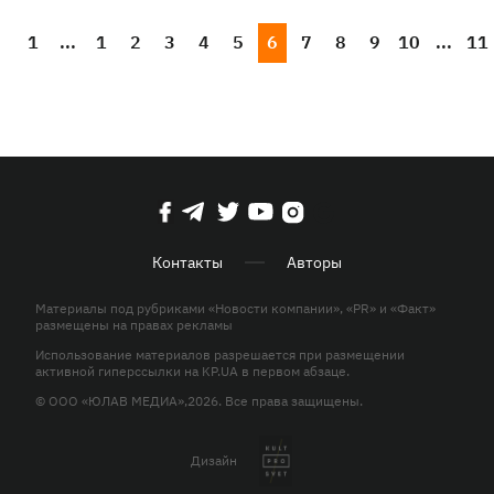
1
...
1
2
3
4
5
6
7
8
9
10
...
11
Контакты
Авторы
Материалы под рубриками «Новости компании», «PR» и «Факт»
размещены на правах рекламы
Использование материалов разрешается при размещении
активной гиперссылки на KP.UA в первом абзаце.
© ООО «ЮЛАВ МЕДИА»,2026. Все права защищены.
Дизайн