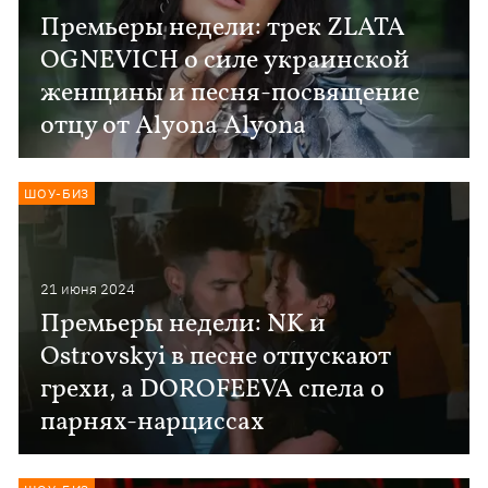
Премьеры недели: трек ZLATA
OGNEVICH о силе украинской
женщины и песня-посвящение
отцу от Alyona Alyona
ШОУ-БИЗ
21 июня 2024
Премьеры недели: NK и
Ostrovskyi в песне отпускают
грехи, а DOROFEEVA спела о
парнях-нарциссах