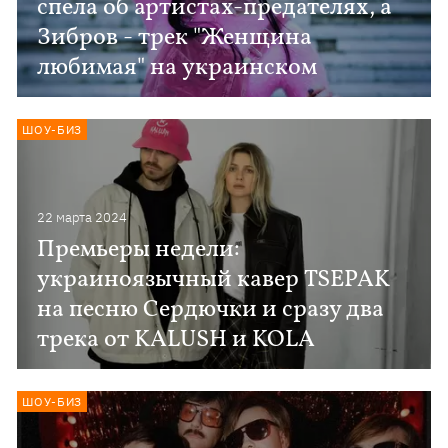
спела об артистах-предателях, а
Зибров - трек "Женщина
любимая" на украинском
ШОУ-БИЗ
22 марта 2024
Премьеры недели:
украиноязычный кавер TSEPAK
на песню Сердючки и сразу два
трека от KALUSH и KOLA
ШОУ-БИЗ