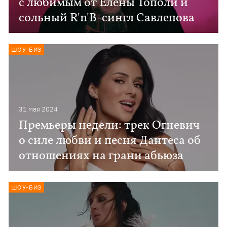
с любимым от Елены Тополи и
сольный R'n'B-сингл Савлепова
ШОУ-БИЗ
31 мая 2024
Премьеры недели: трек Огневич
о силе любви и песня Дантеса об
отношениях на грани абьюза
ШОУ-БИЗ