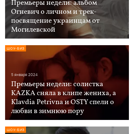
Премьеры недели: альбом
Огневич о личном и трек-
посвящение украинцам от
Могилевской
ШОУ-БИЗ
5 января 2024
Премьеры недели: солистка
KAZKA сняла в клипе жениха, а
Klavdia Petrivna и OSTY спели о
любви в зимнюю пору
ШОУ-БИЗ