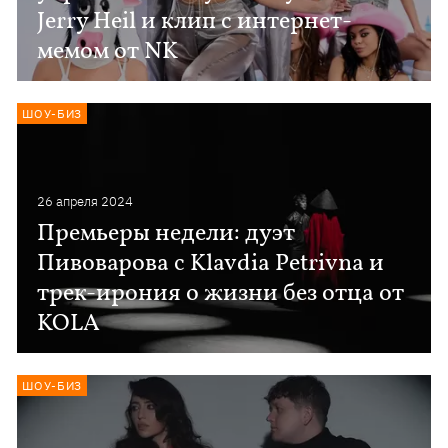
Jerry Heil и клип с интернет-
мемом от NK
ШОУ-БИЗ
26 апреля 2024
Премьеры недели: дуэт
Пивоварова с Klavdia Petrivna и
трек-ирония о жизни без отца от
KOLA
ШОУ-БИЗ