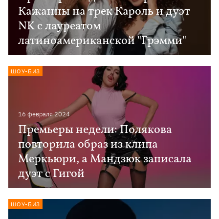
Кажанны на трек Кароль и дуэт
NK c лауреатом
латиноамериканской "Грэмми"
ШОУ-БИЗ
16 февраля 2024
Премьеры недели: Полякова
повторила образ из клипа
Меркьюри, а Мандзюк записала
дуэт с Гигой
ШОУ-БИЗ