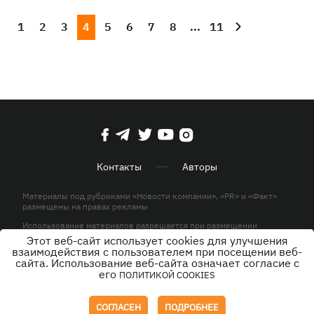
1
2
3
4
5
6
7
8
...
11
Контакты
Авторы
Материалы под рубриками «Новости компании», «PR» и «Факт»
размещены на правах рекламы
Использование материалов разрешается при размещении
активной гиперссылки на KP.UA в первом абзаце.
Этот веб-сайт использует cookies для улучшения
взаимодействия с пользователем при посещении веб-
© ООО «ЮЛАВ МЕДИА»,2026. Все права защищены.
сайта. Использование веб-сайта означает согласие с
его
ПОЛИТИКОЙ COOKIES
Дизайн
СОГЛАСЕН
ПОДРОБНЕЕ