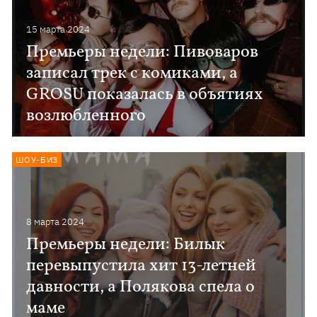
15 марта 2024
Премьеры недели: Пивоваров
записал трек с комиками, а
GROSU показалась в объятиях
возлюбленного
ШОУ-БИЗ
8 марта 2024
Премьеры недели: Билык
перевыпустила хит 13-летней
давности, а Полякова спела о
маме