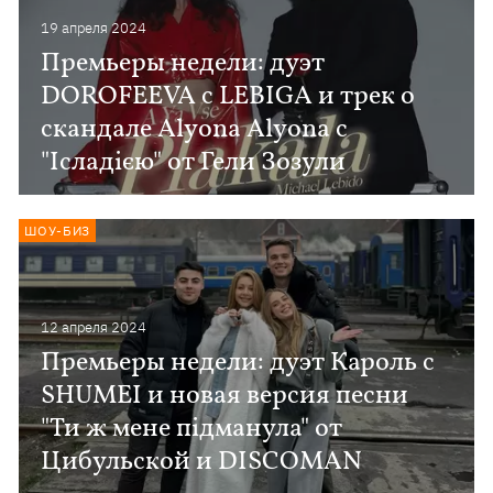
19 апреля 2024
Премьеры недели: дуэт
DOROFEEVA с LEBIGA и трек о
скандале Alyona Alyona с
"Iсладією" от Гели Зозули
ШОУ-БИЗ
12 апреля 2024
Премьеры недели: дуэт Кароль c
SHUMEI и новая версия песни
"Ти ж мене підманула" от
Цибульской и DISCOMAN