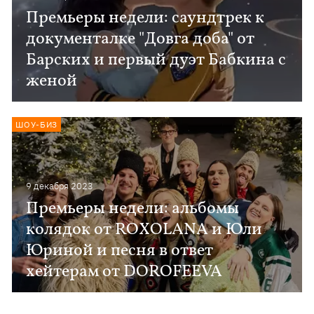
Премьеры недели: саундтрек к
документалке "Довга доба" от
Барских и первый дуэт Бабкина с
женой
ШОУ-БИЗ
9 декабря 2023
Премьеры недели: альбомы
колядок от ROXOLANA и Юли
Юриной и песня в ответ
хейтерам от DOROFEEVA