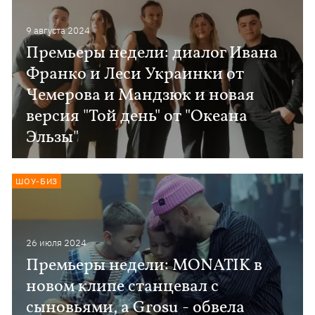
9 августа 2024
Премьеры недели: диалог Ивана
Франко и Леси Украинки от
Чемерова и Мандзюк и новая
версия "Той день" от "Океана
Эльзы"
ШОУ-БИЗ
26 июля 2024
Премьеры недели: MONATIK в
новом клипе станцевал с
сыновьями, а Grosu - обвела