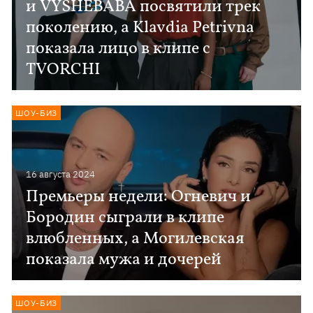
и VYSHEBABA посвятили трек
поколению, а Klavdia Petrivna
показала лицо в клипе с
TVORCHI
ШОУ-БИЗ
16 августа 2024
Премьеры недели: Огневич и
Бородин сыграли в клипе
влюбленных, а Могилевская
показала мужа и дочерей
ШОУ-БИЗ