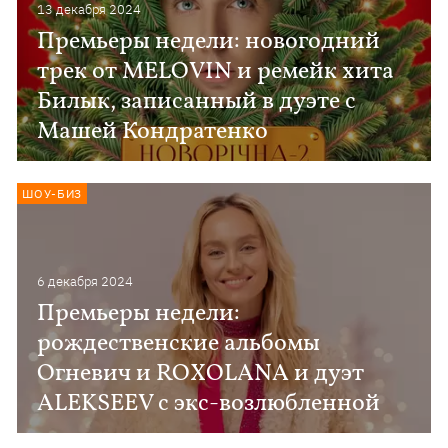
13 декабря 2024
Премьеры недели: новогодний
трек от MELOVIN и ремейк хита
Билык, записанный в дуэте с
Машей Кондратенко
ШОУ-БИЗ
6 декабря 2024
Премьеры недели:
рождественские альбомы
Огневич и ROXOLANA и дуэт
ALEKSEEV с экс-возлюбленной