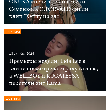
ONUKA спели трек на стихи
Семенко, а O.TORVALD сняли
клип "Хейту на зло"
ШОУ-БИЗ
18 октября 2024
Премьеры недели: Lida Lee в
клипе посмотрела страху в глаза,
а WELLBOY и KUGATESSA
перепели хит Lama
ШОУ-БИЗ