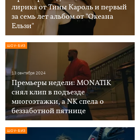
лирика от Тины Кароль и первый
за семь лет альбом от "Океана
Ельзи"
ШОУ-БИЗ
13 сентября 2024
Премьеры недели: MONATIK
снял клип в подъезде
многоэтажки, а NK спела о
беззаботной пятнице
ШОУ-БИЗ