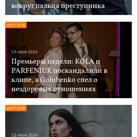
вокруг пальца преступника
ШОУ-БИЗ
19 июля 2024
Премьеры недели: KOLA и
PARFENIUK поскандалили в
клипе, а Golubenko спел о
нездоровых отношениях
ШОУ-БИЗ
12 июля 2024