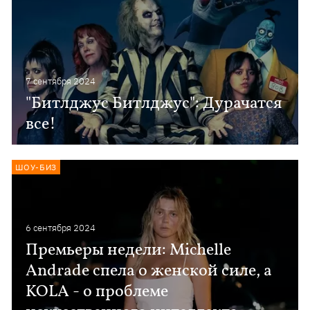
7 сентября 2024
"Битлджус Битлджус": Дурачатся
все!
ШОУ-БИЗ
6 сентября 2024
Премьеры недели: Michelle
Andrade спела о женской силе, а
KOLA - о проблеме