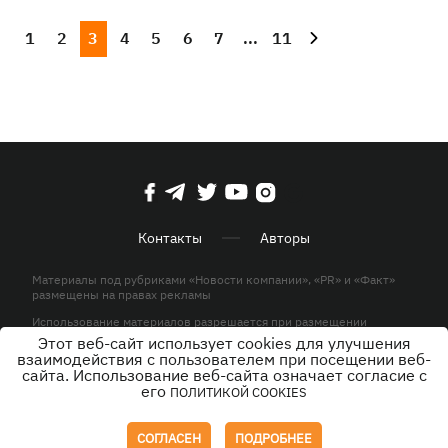
1
2
3
4
5
6
7
...
11
Контакты
Авторы
Материалы под рубриками «Новости компании», «PR» и «Факт»
размещены на правах рекламы
Использование материалов разрешается при размещении
активной гиперссылки на KP.UA в первом абзаце.
Этот веб-сайт использует cookies для улучшения
взаимодействия с пользователем при посещении веб-
© ООО «ЮЛАВ МЕДИА»,2026. Все права защищены.
сайта. Использование веб-сайта означает согласие с
его
ПОЛИТИКОЙ COOKIES
Дизайн
СОГЛАСЕН
ПОДРОБНЕЕ