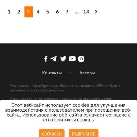
1
2
3
4
5
6
7
...
14
Контакты
Авторы
Материалы под рубриками «Новости компании», «PR» и «Факт»
размещены на правах рекламы
Использование материалов разрешается при размещении
активной гиперссылки на KP.UA в первом абзаце.
Этот веб-сайт использует cookies для улучшения
взаимодействия с пользователем при посещении веб-
© ООО «ЮЛАВ МЕДИА»,2026. Все права защищены.
сайта. Использование веб-сайта означает согласие с
его
ПОЛИТИКОЙ COOKIES
Дизайн
СОГЛАСЕН
ПОДРОБНЕЕ