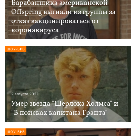
Барабанщика американской
Offspring выгнали из группы за
отказ вакцинироваться от
коронавируса
ШОУ-БИЗ
2 августа 2021
Умер звезда "Шерлока Холмса" и
"В поисках капитана Гранта"
ШОУ-БИЗ