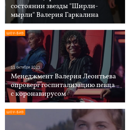
состоянии звезды "Ширли-
мырли" Валерия Гаркалина
ШОУ-БИЗ
11 октября 2021
Менеджмент Валерия Леонтьева
опроверг госпитализацию певца
с коронавирусом
ШОУ-БИЗ