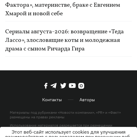
Фактора», материнстве, браке с Евгением
Хмарой и новой себе
Сериалы августа-2026: возвращение «Теда
Лассо», злословящие коты и молодежная
драма с сыном Ричарда Гира
Контакты
Авторы
Материалы под рубриками «Новости компании», «PR» и «Факт»
размещены на правах рекламы
Использование материалов разрешается при размещении
активной гиперссылки на KP.UA в первом абзаце.
Этот веб-сайт использует cookies для улучшения
взаимодействия с пользователем при посещении веб-