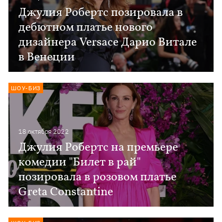
Джулия Робертс позировала в
дебютном платье нового
дизайнера Versace Дарио Витале
в Венеции
ШОУ-БИЗ
18 октября 2022
Джулия Робертс на премьере
комедии "Билет в рай"
позировала в розовом платье
Greta Constantine