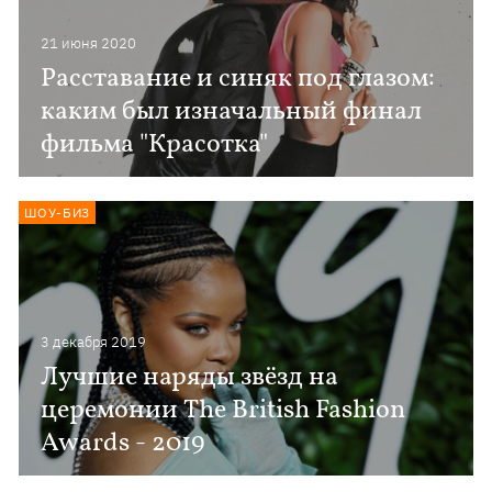
21 июня 2020
Расставание и синяк под глазом:
каким был изначальный финал
фильма "Красотка"
ШОУ-БИЗ
3 декабря 2019
Лучшие наряды звёзд на
церемонии The British Fashion
Awards - 2019