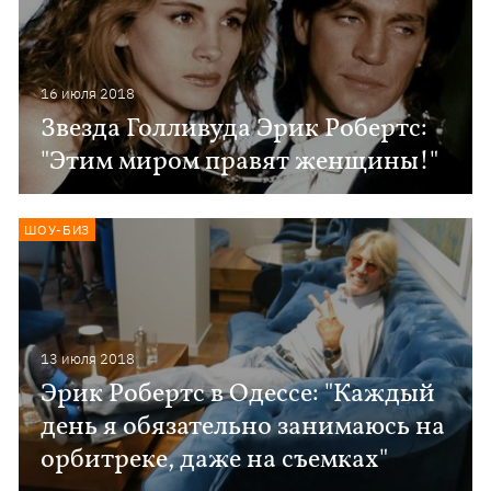
16 июля 2018
Звезда Голливуда Эрик Робертс:
"Этим миром правят женщины!"
ШОУ-БИЗ
13 июля 2018
Эрик Робертс в Одессе: "Каждый
день я обязательно занимаюсь на
орбитреке, даже на съемках"