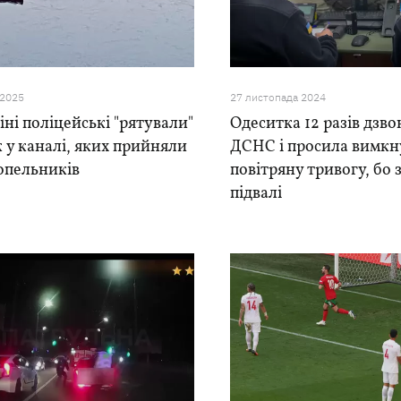
 2025
27 листопада 2024
іні поліцейські "рятували"
Одеситка 12 разів дзво
 у каналі, яких прийняли
ДСНС і просила вимкн
опельників
повітряну тривогу, бо 
підвалі