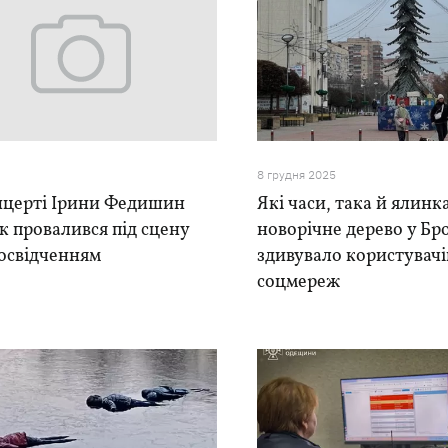
8 грудня 2025
нцерті Ірини Федишин
Які часи, така й ялинка
к провалився під сцену
новорічне дерево у Бр
 освідченням
здивувало користувачі
соцмереж