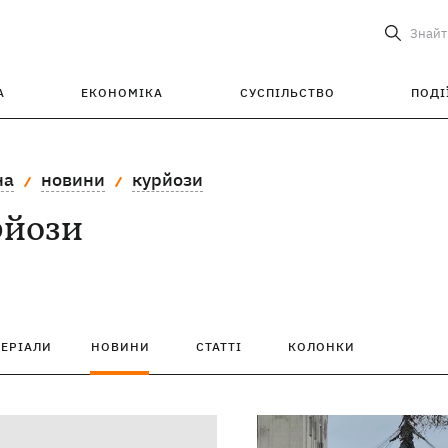
Знайт
А
ЕКОНОМІКА
СУСПІЛЬСТВО
ПОДІ
на
новини
курйози
рйози
ТЕРІАЛИ
НОВИНИ
СТАТТІ
КОЛОНКИ