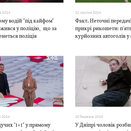
я 2024
21 серпня 2024
ому водій "під кайфом"
Факт. Неточні передачі
жився у поліцію, що за
прикрі рикошети: п'ят
неться поліція
курйозних автоголів у
я 2024
20 березня 2024
дучих "1+1" у прямому
У Дніпрі чоловік розби