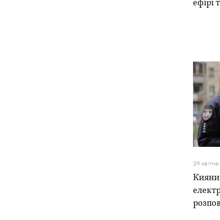
ефірі 
29 квiтня
Кияни
елект
розпов