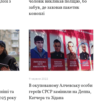
лозі з
чоловік викликав поліцію, бо
забув, де заховав пакетик
коноплі
9 червня 2022
В окупованому Алчевську особи
ніші та
героїв СРСР замінили на Деппа,
023 року
Катчера та Зідана