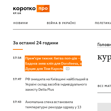
НОВИНИ
ВІЙНА В УКРАЇНІ
ПОЛІТИК
За останні 24 години
Голов
ку
17:54
Прем'єри тижня: битва поп-дів —
Бадоєв зняв кліп для Dorofeeva, а
Дуцик для Тіни Кароль
РФ знищила на Київщині найбільший в
17:47
Україні склад засобів індивідуального
ВСІ МА
захисту Delta Plus
Аномальна спека встановила
17:43
температурні рекорди одразу у 13