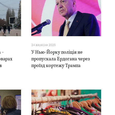
24 вересня 2025
 -
У Нью-Йорку поліція не
оварах
пропускала Ердогана через
в
проїзд кортежу Трампа