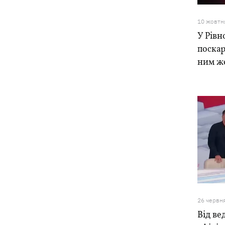
10 жовтн
У Рівн
поскар
ним же
26 червн
Від ве