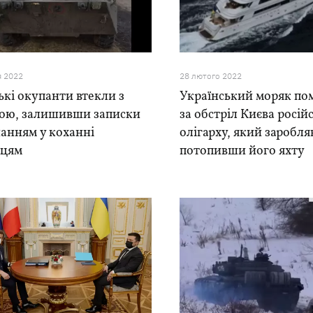
я 2022
28 лютого 2022
ькі окупанти втекли з
Український моряк по
бою, залишивши записки
за обстріл Києва росій
нанням у коханні
олігарху, який заробляв
нцям
потопивши його яхту