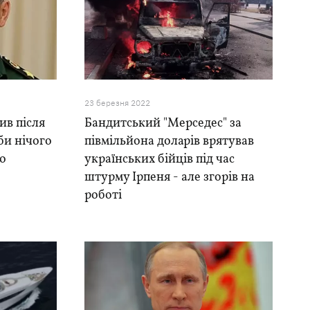
23 березня 2022
ив після
Бандитський "Мерседес" за
іби нічого
півмільйона доларів врятував
ро
українських бійців під час
штурму Ірпеня - але згорів на
роботі