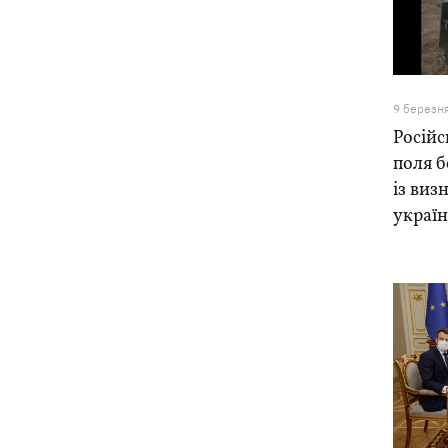
9 березн
Російс
поля 
із виз
украї