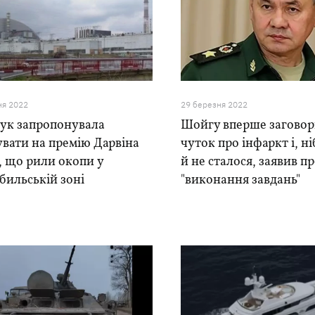
ня 2022
29 березня 2022
ук запропонувала
Шойгу вперше заговор
вати на премію Дарвіна
чуток про інфаркт і, н
, що рили окопи у
й не сталося, заявив п
бильській зоні
"виконання завдань"