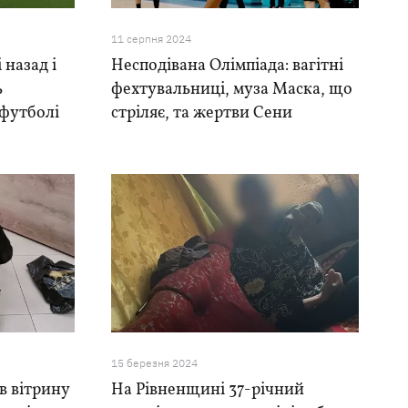
11 серпня 2024
 назад і
Несподівана Олімпіада: вагітні
ь
фехтувальниці, муза Маска, що
 футболі
стріляє, та жертви Сени
15 березня 2024
в вітрину
На Рівненщині 37-річний