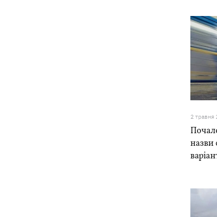
2 травня
Почало
назви 
варіан