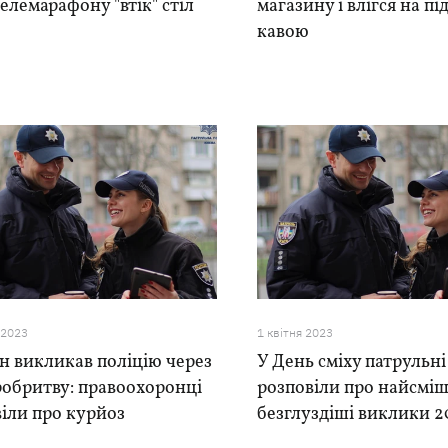
телемарафону "втік" стіл
магазину і влігся на під
кавою
 2023
1 квiтня 2023
н викликав поліцію через
У День сміху патрульні
робритву: правоохоронці
розповіли про найсміш
іли про курйоз
безглуздіші виклики 2