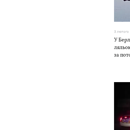
Росія вдарила по стадіону
15:41
"Чорноморець" в Одесі
Скандал із закупівлями курятини:
15:37
мережа «Делікат» продовжує
3 лютого
продавати продукцію птахофабрики,
У Берл
звинувачуваної в екологічному терорі
ляльок
за пот
Синоптики розповіли, які області на
15:25
вихідних накриють грози із градом
Софія Ротару показалася з букетами
15:00
квітів у день 79-річчя
В Івано-Франківську робітники
13:58
"Нової пошти" штовхали собаку
шваброю, - реакція компанії