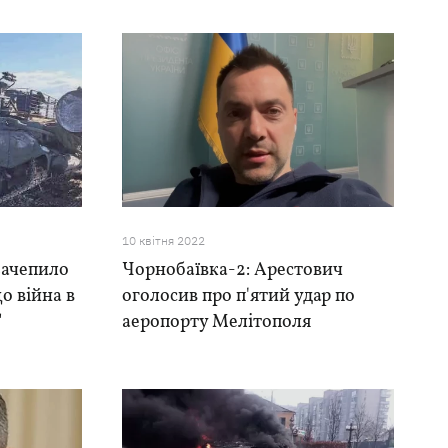
10 квiтня 2022
зачепило
Чорнобаївка-2: Арестович
о війна в
оголосив про п'ятий удар по
"
аеропорту Мелітополя