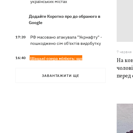
українських містах
Додайте Коротко про до обраного в
Google
РФ масовано атакувала "Укрнафту" -
17:20
пошкоджено сім об'єктів видобутку
7 червня
16:40
Шацькі озера міліють: що
На ко
відбувається і чи винні у цьому поля
чолові
лохини
перед
ЗАВАНТАЖИТИ ЩЕ
Суперечка в маршрутці переросла в
16:20
бійку в аптеці - поліцейські у Львові
розслідують інцидент
Помер автор пісень Мадонни й
16:13
трикратний лауреат Grammy Вільям
Орбіт