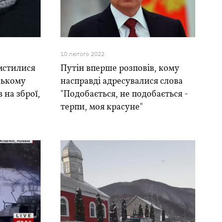
10 лютого 2022
мстилися
Путін вперше розповів, кому
ському
насправді адресувалися слова
 на зброї,
"Подобається, не подобається -
терпи, моя красуне"