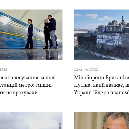
 2022
12 квiтня 2022
ся голосування за нові
Міноборони Британії 
станцій метро: смішні
Путіна, який вважає, щ
ти не врахували
Україні "йде за планом