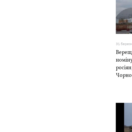
31 берез
Верещ
номіну
росіян
Чорно