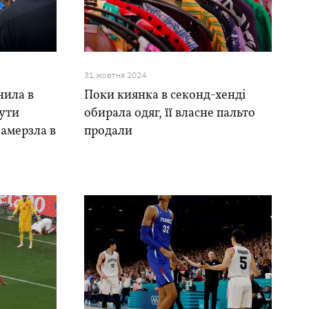
31 жовтня 2024
нила в
Поки киянка в секонд-хенді
ути
обирала одяг, її власне пальто
замерзла в
продали