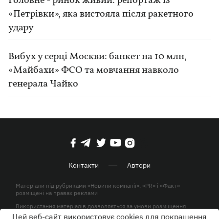
Головне - ринок живий: репортаж із
«Петрівки», яка вистояла після ракетного
удару
Вибух у серці Москви: банкет на 10 млн,
«Майбахи» ФСО та мовчання навколо
генерала Чайко
Контакти
Автори
Матеріали під рубриками «Новини компанії», «PR» і «Факт»
розміщені на правах реклами
Використання матеріалів дозволяється за умови розміщення
активного гіперпосилання на KP.UA в першому абзаці.
Цей веб-сайт використовує cookies для покращення