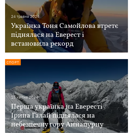
24 травня 2024
Українка Тоня Самойлова втретє
піднялася на Еверест і
встановила рекорд
СПОРТ
15 квiтня 2024
Перша українка на Евересті
Ірина Галай піднялася на
небезпечну гору Аннапурну