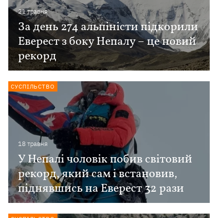
21 травня
За день 274 альпіністи підкорили
Еверест з боку Непалу – це новий
рекорд
СУСПІЛЬСТВО
18 травня
У Непалі чоловік побив світовий
рекорд, який сам і встановив,
піднявшись на Еверест 32 рази