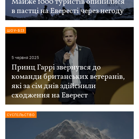
Майже 1000 туристів опинилися
в пастці на Евересті через негоду
ШОУ-БІЗ
5 червня 2025
Принц Гаррі звернувся до
команди британських ветеранів,
які за сім днів здійснили
сходження на Еверест
СУСПІЛЬСТВО