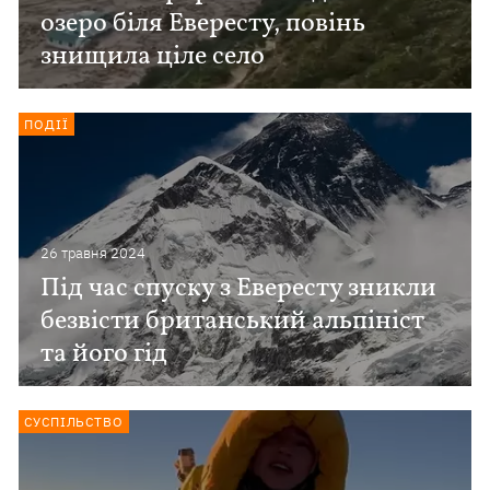
озеро біля Евересту, повінь
знищила ціле село
ПОДІЇ
26 травня 2024
Під час спуску з Евересту зникли
безвісти британський альпініст
та його гід
СУСПІЛЬСТВО