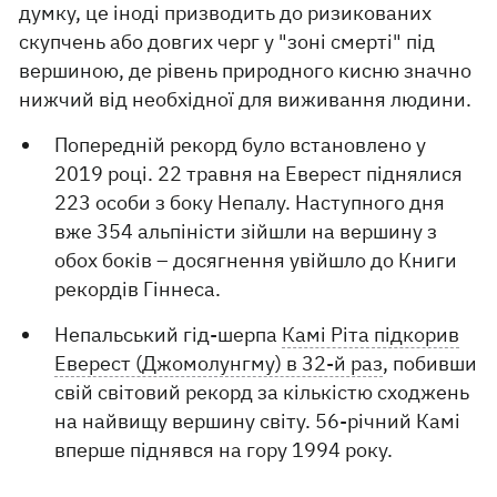
думку, це іноді призводить до ризикованих
скупчень або довгих черг у "зоні смерті" під
вершиною, де рівень природного кисню значно
нижчий від необхідної для виживання людини.
Попередній рекорд було встановлено у
2019 році. 22 травня на Еверест піднялися
223 особи з боку Непалу. Наступного дня
вже 354 альпіністи зійшли на вершину з
обох боків – досягнення увійшло до Книги
рекордів Гіннеса.
Непальський гід-шерпа
Камі Ріта підкорив
Еверест (Джомолунгму) в 32-й раз
, побивши
свій світовий рекорд за кількістю сходжень
на найвищу вершину світу. 56-річний Камі
вперше піднявся на гору 1994 року.