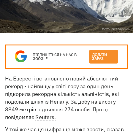
Фото: pixabay.com
ПІДПИШІТЬСЯ НА НАС В
ДОДАТИ
GOOGLE
ЗАРАЗ
На
Евересті
встановлено новий абсолютний
рекорд - найвищу у світі гору за один день
підкорила рекордна кількість альпіністів, які
подолали шлях із Непалу. За добу на висоту
8849 метрів піднялося 274 особи. Про це
повідомляє
Reuters.
У той же час ця цифра ще може зрости, сказав