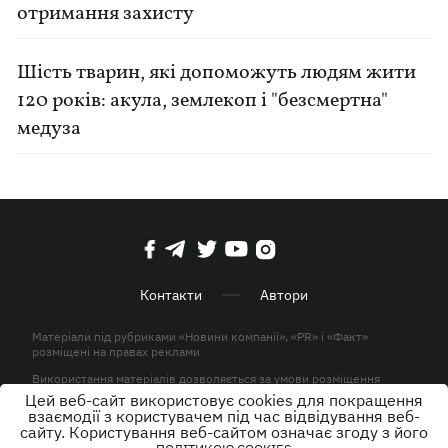
отримання захисту
Шість тварин, які допоможуть людям жити
120 років: акула, землекоп і "безсмертна"
медуза
Контакти
Автори
Матеріали під рубриками «Новини компанії», «PR» і «Факт»
розміщені на правах реклами
Використання матеріалів дозволяється за умови розміщення
активного гіперпосилання на KP.UA в першому абзаці.
Цей веб-сайт використовує cookies для покращення
взаємодії з користувачем під час відвідування веб-
© ТОВ «ЮЛАВ МЕДІА» 2026. Всі права захищені.
сайту. Користування веб-сайтом означає згоду з його